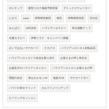
ポジティブ
新型コロナ感染予防対策
デトックスウォーター
にがり
zoom
伊勢神宮参拝
朝日
伊勢神宮内宮
日の出
みとばり
20代女性
ハワイアンセラピー
幸せ指数アップ
水素セラピー
伊勢リラク キャンペーン情報
占いではないマナカード
クカクカ
ハワイアンロミロミ好転反応
ハワイアンロミロミで自信を取り戻す
お客さまの声と気付き
お誕生月のハワイアンロミロミ
ハワイアンロミロミお客さまの声
理想の自分
幸せホルモンUP
免疫力UP
マナカードモー
ハワイの幸せマインド
セルフイメージアップ
ヒーリングセッション