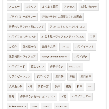
メニュー
スタッフ
よくある質問
アクセス
お問い合わせ
プライバシーポリシー
伊勢のリラクの必要とされる理由
伊勢のリラクの内容について
アロハロミロミ ホクレレココ
ハワイフェスティバル
JST名古屋ハワイフェスティバル2019
フラ
ご紹介
愛知県から
旅好き女子
マハロ
ハワイイベント
阪急梅田ハワイフェア
hankyuumedahawaiifeir
ハワイ好き
ハワイフード
癒しサロン
伊勢リラク
SUZUKOMI
リラクゼーション
ボディケア
朔日餅
赤福
朔日参り
八朔あわ餅
8月
伊勢神宮
参拝
感謝
祈り
TMT
新月
伊勢リラクゼーションサロン
内宮
ハワイフェアー
Suikealajewelry
hana
hawaii
maunakea