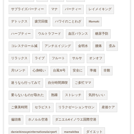
サプライズパーティー
マナ
パーティー
レイメイキング
デトックス
疲労回復
ハワイのことわざ
Mamaki
ハーブティー
ウルトラフード
血圧バランス
糖尿予防
コレステロール減
アンチエイジング
金明水
腰痛
歪み
リラックス
ライブ
フルート
サルサ
オンオフ
月1メンテ
心身軽い
台風19号
安全に
準備
非難
迷うなら行ってみて
自分時間満喫
ご多忙ママ
要らないものが取れた
熟睡
ストレッチ
気持ちいい
ご褒美時間
セラピスト
リラクゼーションサロン
産後ケア
偏頭痛
ホノルル空港
ダニエルKイノウエ国際空港
danieikinouyeinternationalairport
mamakitea
ダイエット