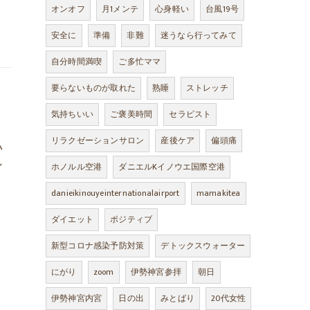
オンオフ
月1メンテ
心身軽い
台風19号
安全に
準備
非難
迷うなら行ってみて
自分時間満喫
ご多忙ママ
要らないものが取れた
熟睡
ストレッチ
気持ちいい
ご褒美時間
セラピスト
リラクゼーションサロン
産後ケア
偏頭痛
ハ
ン
ホノルル空港
ダニエルKイノウエ国際空港
danieikinouyeinternationalairport
mamakitea
ダイエット
ポジティブ
新型コロナ感染予防対策
デトックスウォーター
にがり
zoom
伊勢神宮参拝
朝日
伊勢神宮内宮
日の出
みとばり
20代女性