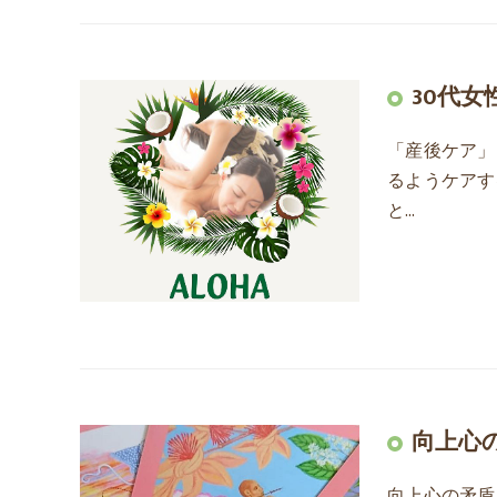
30代
「産後ケア」
るようケアす
と…
向上心
向上心の矛盾