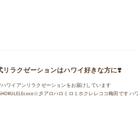
式リラクゼーションはハワイ好きな方に❣️
伊勢でハワイアンリラクゼーションをお届けしています
ilomiHOKULELEcoco☆彡アロハロミロミホクレレココ梅田です ハ