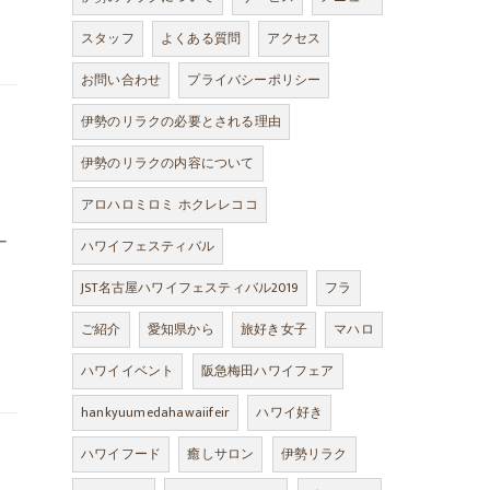
スタッフ
よくある質問
アクセス
お問い合わせ
プライバシーポリシー
伊勢のリラクの必要とされる理由
伊勢のリラクの内容について
アロハロミロミ ホクレレココ
ナ
ハワイフェスティバル
JST名古屋ハワイフェスティバル2019
フラ
ご紹介
愛知県から
旅好き女子
マハロ
ハワイイベント
阪急梅田ハワイフェア
hankyuumedahawaiifeir
ハワイ好き
ハワイフード
癒しサロン
伊勢リラク