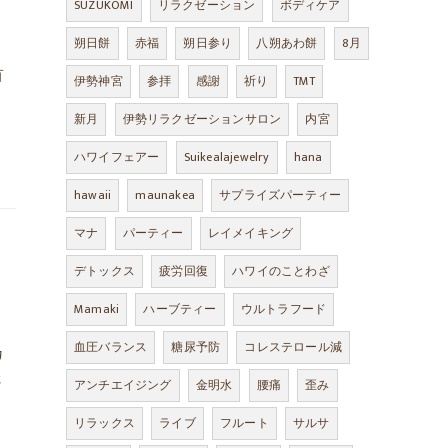
SUZUKOMI
リラクゼーション
ボディケア
朔日餅
赤福
朔日参り
八朔あわ餅
8月
首
伊勢神宮
参拝
感謝
祈り
TMT
新月
伊勢リラクゼーションサロン
内宮
ハワイフェアー
Suikealajewelry
hana
hawaii
maunakea
サプライズパーティー
マナ
パーティー
レイメイキング
デトックス
疲労回復
ハワイのことわざ
Mamaki
ハーブティー
ウルトラフード
血圧バランス
糖尿予防
コレステロール減
カ
さ
アンチエイジング
金明水
腰痛
歪み
リラックス
ライブ
フルート
サルサ