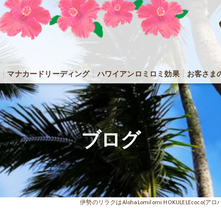
マナカードリーディング
ハワイアンロミロミ効果
お客さま
ブログ
伊勢のリラクはAlohaLomilomi HOKULELEcoc