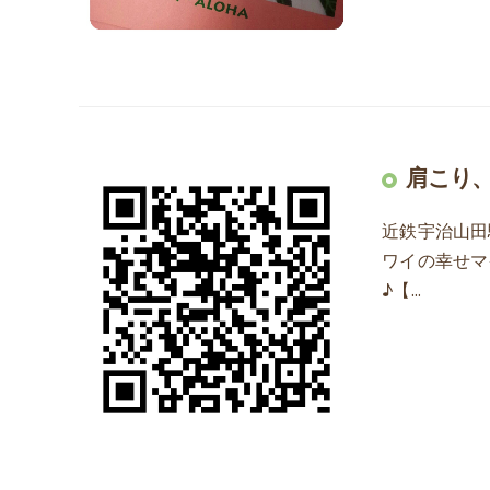
肩こり
近鉄宇治山田
ワイの幸せマ
♪【…