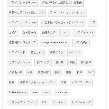
プライバシーポリシー
伊勢のリラクの必要とされる理由
伊勢のリラクの内容について
アロハロミロミ ホクレレココ
ハワイフェスティバル
JST名古屋ハワイフェスティバル2019
フラ
ご紹介
愛知県から
旅好き女子
マハロ
ハワイイベント
阪急梅田ハワイフェア
hankyuumedahawaiifeir
ハワイ好き
ハワイフード
癒しサロン
伊勢リラク
SUZUKOMI
リラクゼーション
ボディケア
朔日餅
赤福
朔日参り
八朔あわ餅
8月
伊勢神宮
参拝
感謝
祈り
TMT
新月
伊勢リラクゼーションサロン
内宮
ハワイフェアー
Suikealajewelry
hana
hawaii
maunakea
サプライズパーティー
マナ
パーティー
レイメイキング