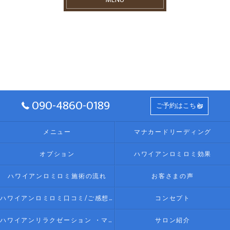
090-4860-0189
ご予約はこちら
メニュー
マナカードリーディング
オプション
ハワイアンロミロミ効果
ハワイアンロミロミ施術の流れ
お客さまの声
ハワイアンロミロミ口コミ/ご感想(伊勢リラク/リラクゼーション)
コンセプト
ハワイアンリラクゼーション ・マッサージ AlohaLomilomi HOKULELEcoco(アロハロミロミ ホクレレココ)☆彡について
サロン紹介