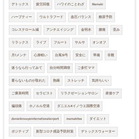
デトックス
疲労回復
ハワイのことわざ
Mamaki
ハーブティー
ウルトラフード
血圧バランス
糖尿予防
コレステロール減
アンチエイジング
金明水
腰痛
歪み
リラックス
ライブ
フルート
サルサ
オンオフ
月1メンテ
心身軽い
台風19号
安全に
準備
非難
迷うなら行ってみて
自分時間満喫
ご多忙ママ
要らないものが取れた
熟睡
ストレッチ
気持ちいい
ご褒美時間
セラピスト
リラクゼーションサロン
産後ケア
偏頭痛
ホノルル空港
ダニエルKイノウエ国際空港
danieikinouyeinternationalairport
mamakitea
ダイエット
ポジティブ
新型コロナ感染予防対策
デトックスウォーター