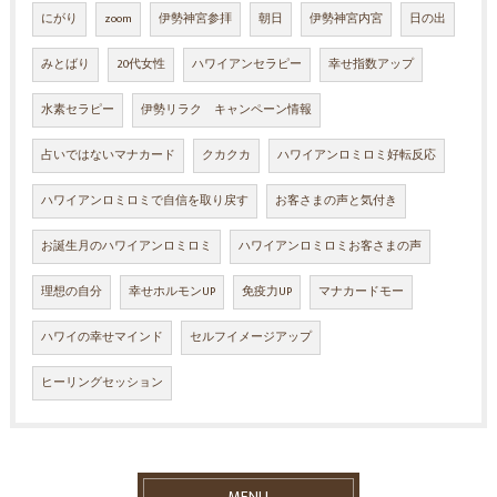
にがり
zoom
伊勢神宮参拝
朝日
伊勢神宮内宮
日の出
みとばり
20代女性
ハワイアンセラピー
幸せ指数アップ
水素セラピー
伊勢リラク キャンペーン情報
占いではないマナカード
クカクカ
ハワイアンロミロミ好転反応
ハワイアンロミロミで自信を取り戻す
お客さまの声と気付き
お誕生月のハワイアンロミロミ
ハワイアンロミロミお客さまの声
理想の自分
幸せホルモンUP
免疫力UP
マナカードモー
ハワイの幸せマインド
セルフイメージアップ
ヒーリングセッション
MENU