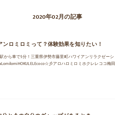
2020年02月の記事
アンロミロミって？体験効果を知りたい！
駅から車で5分！三重県伊勢市藤里町ハワイアンリラクゼーシ
aLomilomiHOKULELEcoco☆彡アロハロミロミホクレレココ梅