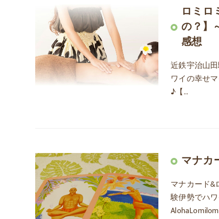
ロミロ
の？】
感想
近鉄宇治山田
ワイの幸せマ
♪【…
マナカ
マナカード&
験伊勢でハワ
AlohaLomilo