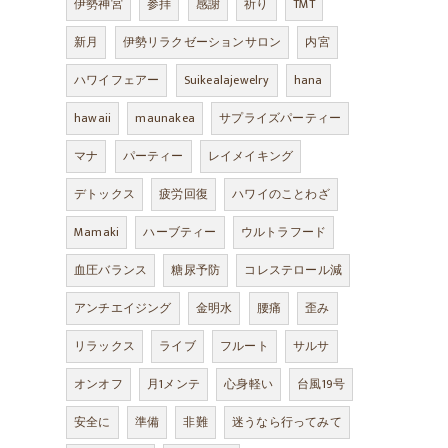
伊勢神宮
参拝
感謝
祈り
TMT
新月
伊勢リラクゼーションサロン
内宮
ハワイフェアー
Suikealajewelry
hana
hawaii
maunakea
サプライズパーティー
マナ
パーティー
レイメイキング
デトックス
疲労回復
ハワイのことわざ
Mamaki
ハーブティー
ウルトラフード
血圧バランス
糖尿予防
コレステロール減
アンチエイジング
金明水
腰痛
歪み
リラックス
ライブ
フルート
サルサ
オンオフ
月1メンテ
心身軽い
台風19号
安全に
準備
非難
迷うなら行ってみて