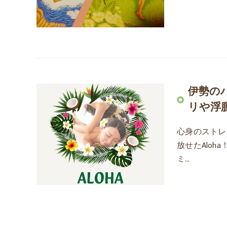
伊勢の
リや浮
心身のストレ
放せたAlo
ミ…