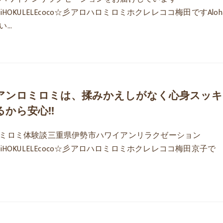
ilomiHOKULELEcoco☆彡アロハロミロミホクレレココ梅田ですAloha
い…
アンロミロミは、揉みかえしがなく心身スッキ
から安心‼️
ミロミ体験談三重県伊勢市ハワイアンリラクゼーション
ilomiHOKULELEcoco☆彡アロハロミロミホクレレココ梅田京子で
…