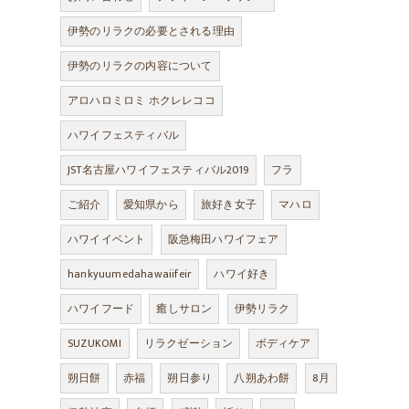
伊勢のリラクの必要とされる理由
伊勢のリラクの内容について
アロハロミロミ ホクレレココ
ハワイフェスティバル
JST名古屋ハワイフェスティバル2019
フラ
ご紹介
愛知県から
旅好き女子
マハロ
ハワイイベント
阪急梅田ハワイフェア
hankyuumedahawaiifeir
ハワイ好き
ハワイフード
癒しサロン
伊勢リラク
SUZUKOMI
リラクゼーション
ボディケア
朔日餅
赤福
朔日参り
八朔あわ餅
8月