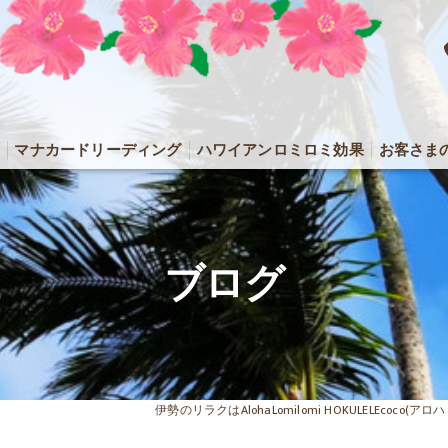
マナカードリーディング
ハワイアンロミロミ効果
お客さま
ブログ
伊勢のリラクはAlohaLomilomi HOKULELEcoco