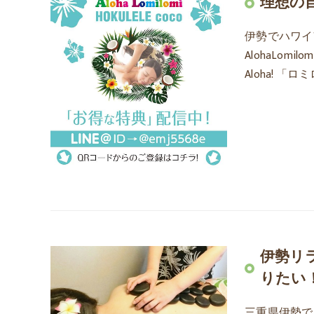
理想の
伊勢でハワイ
AlohaLom
Aloha! 「
伊勢リ
りたい
三重県伊勢で