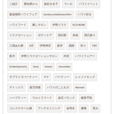
ご紹介
愛知県から
旅好き女子
マハロ
ハワイイベント
阪急梅田ハワイフェア
hankyuumedahawaiifeir
ハワイ好き
ハワイフード
癒しサロン
伊勢リラク
SUZUKOMI
リラクゼーション
ボディケア
朔日餅
赤福
朔日参り
八朔あわ餅
8月
伊勢神宮
参拝
感謝
祈り
TMT
新月
伊勢リラクゼーションサロン
内宮
ハワイフェアー
Suikealajewelry
hana
hawaii
maunakea
サプライズパーティー
マナ
パーティー
レイメイキング
デトックス
疲労回復
ハワイのことわざ
Mamaki
ハーブティー
ウルトラフード
血圧バランス
糖尿予防
コレステロール減
アンチエイジング
金明水
腰痛
歪み