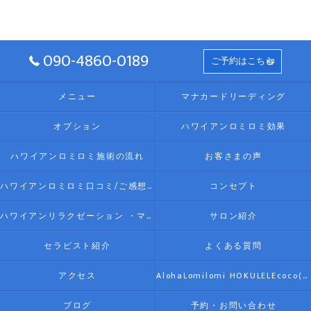
090-4860-0189
ご予約はこちら
メニュー
マナカードリーディング
オプション
ハワイアンロミロミ効果
ハワイアンロミロミ施術の流れ
お客さまの声
ハワイアンロミロミ口コミ/ご感想(伊勢リラク/リラクゼーション)
コンセプト
ハワイアンリラクゼーション ・マッサージ AlohaLomilomi HOKULELEcoco(アロハロミロミ ホクレレココ)☆彡について
サロン紹介
セラピスト紹介
よくある質問
アクセス
AlohaLomilomi HOKULELEcoco(アロハロミロミ ホクレレココ)☆彡
ブログ
予約・お問い合わせ