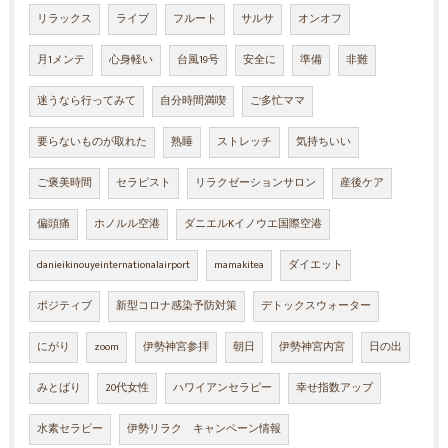
リラックス
ライブ
フルート
サルサ
オンオフ
月1メンテ
心身軽い
台風19号
安全に
準備
非難
迷うなら行ってみて
自分時間満喫
ご多忙ママ
要らないものが取れた
熟睡
ストレッチ
気持ちいい
ご褒美時間
セラピスト
リラクゼーションサロン
産後ケア
偏頭痛
ホノルル空港
ダニエルKイノウエ国際空港
danieikinouyeinternationalairport
mamakitea
ダイエット
ポジティブ
新型コロナ感染予防対策
デトックスウォーター
にがり
zoom
伊勢神宮参拝
朝日
伊勢神宮内宮
日の出
みとばり
20代女性
ハワイアンセラピー
幸せ指数アップ
水素セラピー
伊勢リラク キャンペーン情報