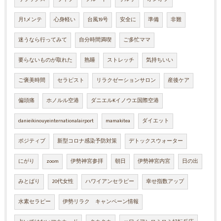
月1メンテ
心身軽い
台風19号
安全に
準備
非難
迷うなら行ってみて
自分時間満喫
ご多忙ママ
要らないものが取れた
熟睡
ストレッチ
気持ちいい
ご褒美時間
セラピスト
リラクゼーションサロン
産後ケア
偏頭痛
ホノルル空港
ダニエルKイノウエ国際空港
danieikinouyeinternationalairport
mamakitea
ダイエット
ポジティブ
新型コロナ感染予防対策
デトックスウォーター
にがり
zoom
伊勢神宮参拝
朝日
伊勢神宮内宮
日の出
みとばり
20代女性
ハワイアンセラピー
幸せ指数アップ
水素セラピー
伊勢リラク キャンペーン情報