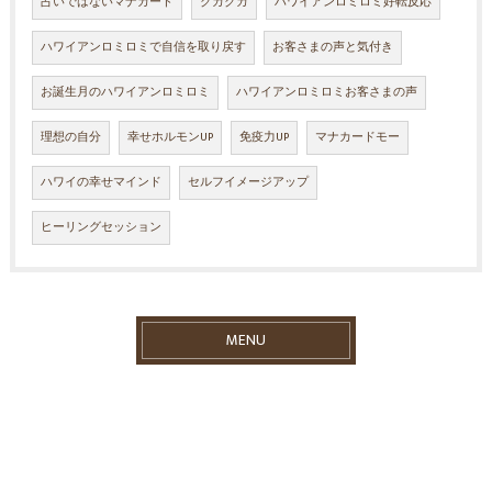
占いではないマナカード
クカクカ
ハワイアンロミロミ好転反応
ハワイアンロミロミで自信を取り戻す
お客さまの声と気付き
お誕生月のハワイアンロミロミ
ハワイアンロミロミお客さまの声
理想の自分
幸せホルモンUP
免疫力UP
マナカードモー
ハワイの幸せマインド
セルフイメージアップ
ヒーリングセッション
MENU