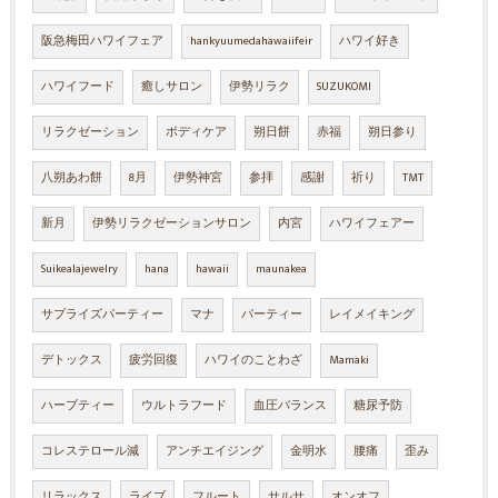
阪急梅田ハワイフェア
hankyuumedahawaiifeir
ハワイ好き
ハワイフード
癒しサロン
伊勢リラク
SUZUKOMI
リラクゼーション
ボディケア
朔日餅
赤福
朔日参り
八朔あわ餅
8月
伊勢神宮
参拝
感謝
祈り
TMT
新月
伊勢リラクゼーションサロン
内宮
ハワイフェアー
Suikealajewelry
hana
hawaii
maunakea
サプライズパーティー
マナ
パーティー
レイメイキング
デトックス
疲労回復
ハワイのことわざ
Mamaki
ハーブティー
ウルトラフード
血圧バランス
糖尿予防
コレステロール減
アンチエイジング
金明水
腰痛
歪み
リラックス
ライブ
フルート
サルサ
オンオフ