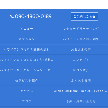
090-4860-0189
ご予約はこちら
メニュー
マナカードリーディング
オプション
ハワイアンロミロミ効果
ハワイアンロミロミ施術の流れ
お客さまの声
ハワイアンロミロミ口コミ/ご感想(伊勢リラク/リラクゼーション)
コンセプト
ハワイアンリラクゼーション ・マッサージ AlohaLomilomi HOKULELEcoco(アロハロミロミ ホクレレココ)☆彡について
サロン紹介
セラピスト紹介
よくある質問
アクセス
AlohaLomilomi HOKULELEcoco(アロハロミロミ ホクレレココ)☆彡
ブログ
予約・お問い合わせ