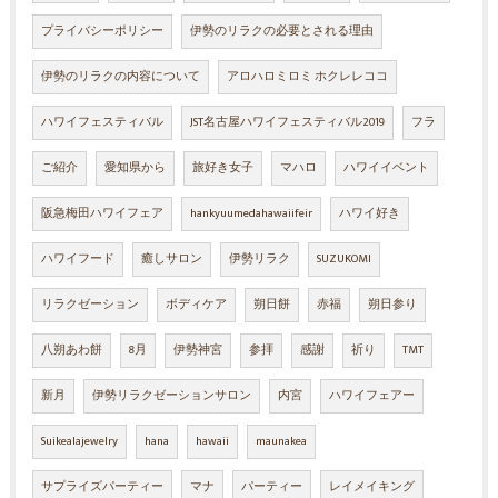
プライバシーポリシー
伊勢のリラクの必要とされる理由
伊勢のリラクの内容について
アロハロミロミ ホクレレココ
ハワイフェスティバル
JST名古屋ハワイフェスティバル2019
フラ
ご紹介
愛知県から
旅好き女子
マハロ
ハワイイベント
阪急梅田ハワイフェア
hankyuumedahawaiifeir
ハワイ好き
ハワイフード
癒しサロン
伊勢リラク
SUZUKOMI
リラクゼーション
ボディケア
朔日餅
赤福
朔日参り
八朔あわ餅
8月
伊勢神宮
参拝
感謝
祈り
TMT
新月
伊勢リラクゼーションサロン
内宮
ハワイフェアー
Suikealajewelry
hana
hawaii
maunakea
サプライズパーティー
マナ
パーティー
レイメイキング