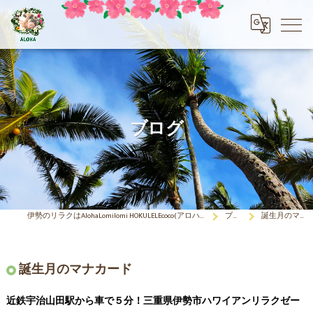
ブログ
伊勢のリラクはAlohaLomilomi HOKULELEcoco(アロハロミロミ ホクレレココ)☆彡
ブログ
誕生月のマナカード
誕生月のマナカード
近鉄宇治山田駅から車で５分！三重県伊勢市ハワイアンリラクゼー