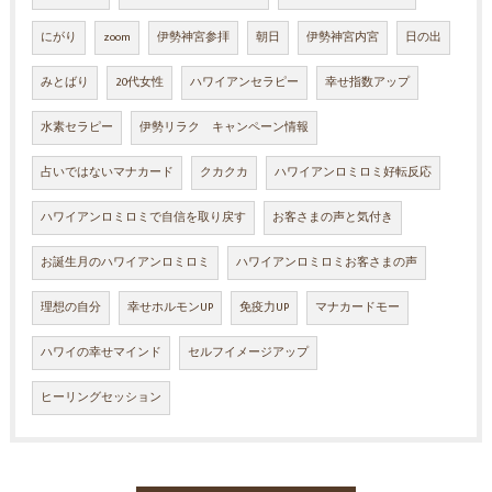
にがり
zoom
伊勢神宮参拝
朝日
伊勢神宮内宮
日の出
みとばり
20代女性
ハワイアンセラピー
幸せ指数アップ
水素セラピー
伊勢リラク キャンペーン情報
占いではないマナカード
クカクカ
ハワイアンロミロミ好転反応
ハワイアンロミロミで自信を取り戻す
お客さまの声と気付き
お誕生月のハワイアンロミロミ
ハワイアンロミロミお客さまの声
理想の自分
幸せホルモンUP
免疫力UP
マナカードモー
ハワイの幸せマインド
セルフイメージアップ
ヒーリングセッション