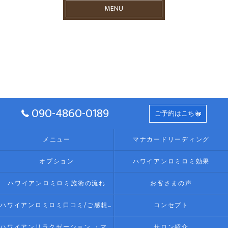
MENU
090-4860-0189
ご予約はこちら
メニュー
マナカードリーディング
オプション
ハワイアンロミロミ効果
ハワイアンロミロミ施術の流れ
お客さまの声
ハワイアンロミロミ口コミ/ご感想(伊勢リラク/リラクゼーション)
コンセプト
ハワイアンリラクゼーション ・マッサージ AlohaLomilomi HOKULELEcoco(アロハロミロミ ホクレレココ)☆彡について
サロン紹介