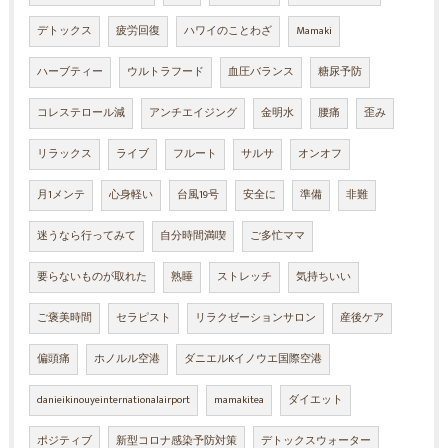
デトックス
疲労回復
ハワイのことわざ
Mamaki
ハーブティー
ウルトラフード
血圧バランス
糖尿予防
コレステロール減
アンチエイジング
金明水
腰痛
歪み
リラックス
ライブ
フルート
サルサ
オンオフ
月1メンテ
心身軽い
台風19号
安全に
準備
非難
迷うなら行ってみて
自分時間満喫
ご多忙ママ
要らないものが取れた
熟睡
ストレッチ
気持ちいい
ご褒美時間
セラピスト
リラクゼーションサロン
産後ケア
偏頭痛
ホノルル空港
ダニエルKイノウエ国際空港
danieikinouyeinternationalairport
mamakitea
ダイエット
ポジティブ
新型コロナ感染予防対策
デトックスウォーター