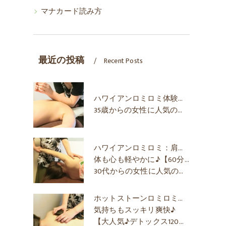
マナカード読み方
最近の投稿
Recent Posts
ハワイアンロミロミ体験効果/ご感想
35歳からの女性に人気のリラクゼーション
ハワイアンロミロミ：肩こり、首こり、背中ハリ、ムクミ、ストレス解消
体も心も軽やかに♪【60分コース】
30代からの女性に人気のリラクゼーション
ホットストーンロミロミ＆アロママッサージオイル
気持ちもスッキリ爽快♪
【大人気♪デトックス120分コース】