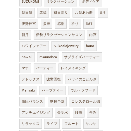
SUZUKOMI
リラクゼーション
ボディケア
朔日餅
赤福
朔日参り
八朔あわ餅
8月
伊勢神宮
参拝
感謝
祈り
TMT
新月
伊勢リラクゼーションサロン
内宮
ハワイフェアー
Suikealajewelry
hana
hawaii
maunakea
サプライズパーティー
マナ
パーティー
レイメイキング
デトックス
疲労回復
ハワイのことわざ
Mamaki
ハーブティー
ウルトラフード
血圧バランス
糖尿予防
コレステロール減
アンチエイジング
金明水
腰痛
歪み
リラックス
ライブ
フルート
サルサ