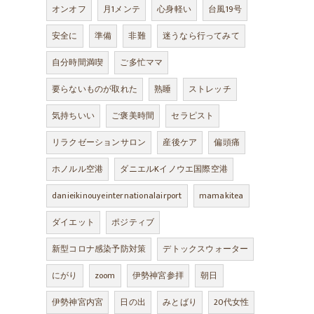
オンオフ
月1メンテ
心身軽い
台風19号
安全に
準備
非難
迷うなら行ってみて
自分時間満喫
ご多忙ママ
要らないものが取れた
熟睡
ストレッチ
気持ちいい
ご褒美時間
セラピスト
リラクゼーションサロン
産後ケア
偏頭痛
ホノルル空港
ダニエルKイノウエ国際空港
danieikinouyeinternationalairport
mamakitea
ダイエット
ポジティブ
新型コロナ感染予防対策
デトックスウォーター
にがり
zoom
伊勢神宮参拝
朝日
伊勢神宮内宮
日の出
みとばり
20代女性