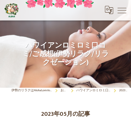
ハワイアンロミロミ口コ
ミ/ご感想(伊勢リラク/リラ
クゼーション)
伊勢のリラクはAlohaLomilomi HOKULELEcoco(アロハロミロミ ホクレレココ)☆彡
お客さまの声
ハワイアンロミロミ口コミ/ご感想(伊勢リラク/リラクゼーション)
2023年05月の記事
2023年05月の記事