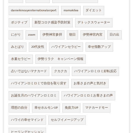
danieikinouyeinternationalairport
mamakitea
ダイエット
ポジティブ
新型コロナ感染予防対策
デトックスウォーター
にがり
zoom
伊勢神宮参拝
朝日
伊勢神宮内宮
日の出
みとばり
20代女性
ハワイアンセラピー
幸せ指数アップ
水素セラピー
伊勢リラク キャンペーン情報
占いではないマナカード
クカクカ
ハワイアンロミロミ好転反応
ハワイアンロミロミで自信を取り戻す
お客さまの声と気付き
お誕生月のハワイアンロミロミ
ハワイアンロミロミお客さまの声
理想の自分
幸せホルモンUP
免疫力UP
マナカードモー
ハワイの幸せマインド
セルフイメージアップ
ヒーリングセッション