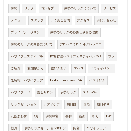
伊勢
リラク
コンセプト
伊勢のリラクについて
サービス
メニュー
スタッフ
よくある質問
アクセス
お問い合わせ
プライバシーポリシー
伊勢のリラクの必要とされる理由
伊勢のリラクの内容について
アロハロミロミ ホクレレココ
ハワイフェスティバル
JST名古屋ハワイフェスティバル2019
フラ
ご紹介
愛知県から
旅好き女子
マハロ
ハワイイベント
阪急梅田ハワイフェア
hankyuumedahawaiifeir
ハワイ好き
ハワイフード
癒しサロン
伊勢リラク
SUZUKOMI
リラクゼーション
ボディケア
朔日餅
赤福
朔日参り
八朔あわ餅
8月
伊勢神宮
参拝
感謝
祈り
TMT
新月
伊勢リラクゼーションサロン
内宮
ハワイフェアー