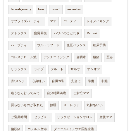
Suikealajewelry
hana
hawaii
maunakea
サプライズパーティー
マナ
パーティー
レイメイキング
デトックス
疲労回復
ハワイのことわざ
Mamaki
ハーブティー
ウルトラフード
血圧バランス
糖尿予防
コレステロール減
アンチエイジング
金明水
腰痛
歪み
リラックス
ライブ
フルート
サルサ
オンオフ
月1メンテ
心身軽い
台風19号
安全に
準備
非難
迷うなら行ってみて
自分時間満喫
ご多忙ママ
要らないものが取れた
熟睡
ストレッチ
気持ちいい
ご褒美時間
セラピスト
リラクゼーションサロン
産後ケア
偏頭痛
ホノルル空港
ダニエルKイノウエ国際空港