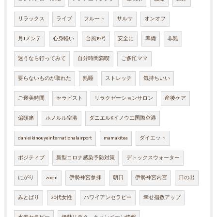
リラックス
ライブ
フルート
サルサ
オンオフ
月1メンテ
心身軽い
台風19号
安全に
準備
非難
迷うなら行ってみて
自分時間満喫
ご多忙ママ
要らないものが取れた
熟睡
ストレッチ
気持ちいい
ご褒美時間
セラピスト
リラクゼーションサロン
産後ケア
偏頭痛
ホノルル空港
ダニエルKイノウエ国際空港
danieikinouyeinternationalairport
mamakitea
ダイエット
ポジティブ
新型コロナ感染予防対策
デトックスウォーター
にがり
zoom
伊勢神宮参拝
朝日
伊勢神宮内宮
日の出
みとばり
20代女性
ハワイアンセラピー
幸せ指数アップ