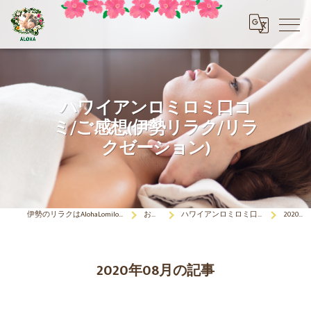
ハワイアンロミロミ口コ
ミ/ご感想(伊勢リラク/リラ
クゼーション)
伊勢のリラクはAlohaLomilomi HOKULELEcoco(アロハロミロミ ホクレレココ)☆彡
お客さまの声
ハワイアンロミロミ口コミ/ご感想(伊勢リラク/リラクゼーション)
2020年08月の記事
2020年08月の記事