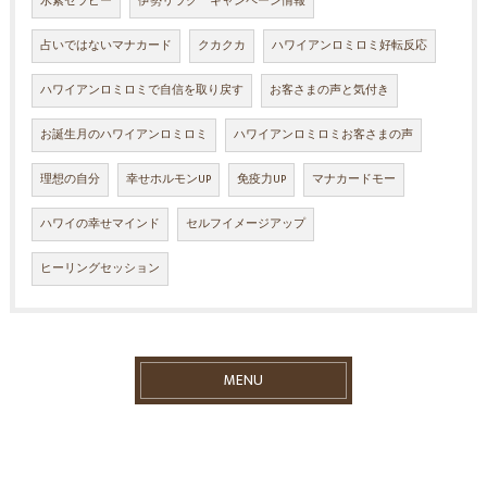
水素セラピー
伊勢リラク キャンペーン情報
占いではないマナカード
クカクカ
ハワイアンロミロミ好転反応
ハワイアンロミロミで自信を取り戻す
お客さまの声と気付き
お誕生月のハワイアンロミロミ
ハワイアンロミロミお客さまの声
理想の自分
幸せホルモンUP
免疫力UP
マナカードモー
ハワイの幸せマインド
セルフイメージアップ
ヒーリングセッション
MENU