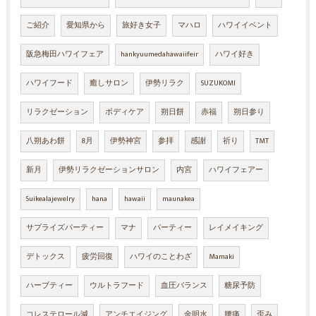
ご紹介
愛知県から
旅好き女子
マハロ
ハワイイベント
阪急梅田ハワイフェア
hankyuumedahawaiifeir
ハワイ好き
ハワイフード
癒しサロン
伊勢リラク
SUZUKOMI
リラクゼーション
ボディケア
朔日餅
赤福
朔日参り
八朔あわ餅
8月
伊勢神宮
参拝
感謝
祈り
TMT
新月
伊勢リラクゼーションサロン
内宮
ハワイフェアー
Suikealajewelry
hana
hawaii
maunakea
サプライズパーティー
マナ
パーティー
レイメイキング
デトックス
疲労回復
ハワイのことわざ
Mamaki
ハーブティー
ウルトラフード
血圧バランス
糖尿予防
コレステロール減
アンチエイジング
金明水
腰痛
歪み