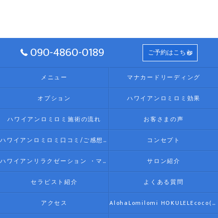
090-4860-0189
ご予約はこちら
メニュー
マナカードリーディング
オプション
ハワイアンロミロミ効果
ハワイアンロミロミ施術の流れ
お客さまの声
ハワイアンロミロミ口コミ/ご感想(伊勢リラク/リラクゼーション)
コンセプト
ハワイアンリラクゼーション ・マッサージ AlohaLomilomi HOKULELEcoco(アロハロミロミ ホクレレココ)☆彡について
サロン紹介
セラピスト紹介
よくある質問
アクセス
AlohaLomilomi HOKULELEcoco(アロハロミロミ ホクレレココ)☆彡