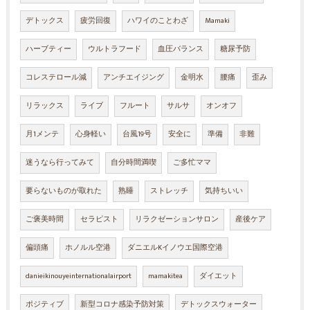
デトックス
疲労回復
ハワイのことわざ
Mamaki
ハーブティー
ウルトラフード
血圧バランス
糖尿予防
コレステロール減
アンチエイジング
金明水
腰痛
歪み
リラックス
ライブ
フルート
サルサ
オンオフ
月1メンテ
心身軽い
台風19号
安全に
準備
非難
迷うなら行ってみて
自分時間満喫
ご多忙ママ
要らないものが取れた
熟睡
ストレッチ
気持ちいい
ご褒美時間
セラピスト
リラクゼーションサロン
産後ケア
偏頭痛
ホノルル空港
ダニエルKイノウエ国際空港
danieikinouyeinternationalairport
mamakitea
ダイエット
ポジティブ
新型コロナ感染予防対策
デトックスウォーター