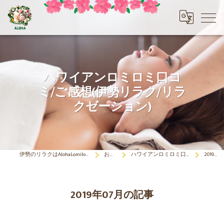
ハワイアンロミロミ口コ
ミ/ご感想(伊勢リラク/リラ
クゼーション)
伊勢のリラクはAlohaLomilomi HOKULELEcoco(アロハロミロミ ホクレレココ)☆彡
お客さまの声
ハワイアンロミロミ口コミ/ご感想(伊勢リラク/リラクゼーション)
2019年07月の記事
2019年07月の記事