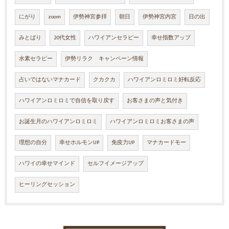
にがり
zoom
伊勢神宮参拝
朝日
伊勢神宮内宮
日の出
みとばり
20代女性
ハワイアンセラピー
幸せ指数アップ
水素セラピー
伊勢リラク キャンペーン情報
占いではないマナカード
クカクカ
ハワイアンロミロミ好転反応
ハワイアンロミロミで自信を取り戻す
お客さまの声と気付き
お誕生月のハワイアンロミロミ
ハワイアンロミロミお客さまの声
理想の自分
幸せホルモンUP
免疫力UP
マナカードモー
ハワイの幸せマインド
セルフイメージアップ
ヒーリングセッション