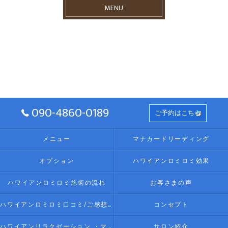
MENU
090-4860-0189
ご予約はこちら
メニュー
マナカードリーディング
オプション
ハワイアンロミロミ効果
ハワイアンロミロミ施術の流れ
お客さまの声
ハワイアンロミロミ口コミ/ご感想(伊勢リラク/リラクゼーション)
コンセプト
ハワイアンリラクゼーション ・マッサージ AlohaLomilomi HOKULELEcoco(アロハロミロミ ホクレレココ)☆彡について
サロン紹介