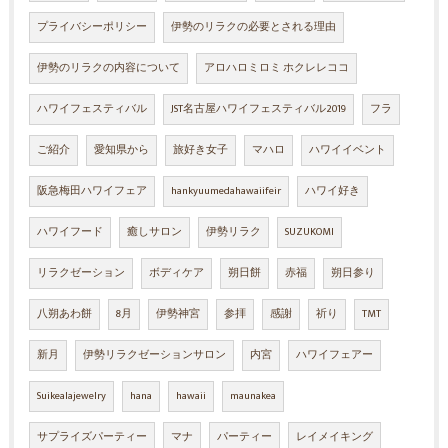
プライバシーポリシー
伊勢のリラクの必要とされる理由
伊勢のリラクの内容について
アロハロミロミ ホクレレココ
ハワイフェスティバル
JST名古屋ハワイフェスティバル2019
フラ
ご紹介
愛知県から
旅好き女子
マハロ
ハワイイベント
阪急梅田ハワイフェア
hankyuumedahawaiifeir
ハワイ好き
ハワイフード
癒しサロン
伊勢リラク
SUZUKOMI
リラクゼーション
ボディケア
朔日餅
赤福
朔日参り
八朔あわ餅
8月
伊勢神宮
参拝
感謝
祈り
TMT
新月
伊勢リラクゼーションサロン
内宮
ハワイフェアー
Suikealajewelry
hana
hawaii
maunakea
サプライズパーティー
マナ
パーティー
レイメイキング