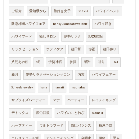
ご紹介
愛知県から
旅好き女子
マハロ
ハワイイベント
阪急梅田ハワイフェア
hankyuumedahawaiifeir
ハワイ好き
ハワイフード
癒しサロン
伊勢リラク
SUZUKOMI
リラクゼーション
ボディケア
朔日餅
赤福
朔日参り
八朔あわ餅
8月
伊勢神宮
参拝
感謝
祈り
TMT
新月
伊勢リラクゼーションサロン
内宮
ハワイフェアー
Suikealajewelry
hana
hawaii
maunakea
サプライズパーティー
マナ
パーティー
レイメイキング
デトックス
疲労回復
ハワイのことわざ
Mamaki
ハーブティー
ウルトラフード
血圧バランス
糖尿予防
コレステロール減
アンチエイジング
金明水
腰痛
歪み