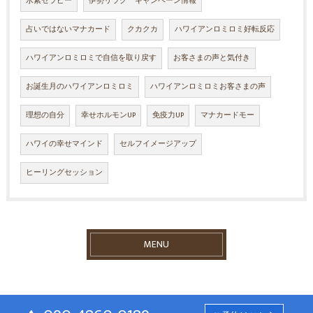
水素セラピー
伊勢リラク キャンペーン情報
占いではないマナカード
クカクカ
ハワイアンロミロミ好転反応
ハワイアンロミロミで自信を取り戻す
お客さまの声と気付き
お誕生月のハワイアンロミロミ
ハワイアンロミロミお客さまの声
理想の自分
幸せホルモンUP
免疫力UP
マナカードモー
ハワイの幸せマインド
セルフイメージアップ
ヒーリングセッション
MENU