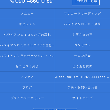
090-4860-0189
ご予約はこちら
メニュー
マナカードリーディング
オプション
ハワイアンロミロミ効果
ハワイアンロミロミ施術の流れ
お客さまの声
ハワイアンロミロミ口コミ/ご感想(伊勢リラク/リラクゼーション)
コンセプト
ハワイアンリラクゼーション ・マッサージ AlohaLomilomi HOKULELEcoco(アロハロミロミ ホクレレココ)☆彡について
サロン紹介
セラピスト紹介
よくある質問
アクセス
AlohaLomilomi HOKULELEcoco(アロハロミロミ ホクレレココ)☆彡
ブログ
予約・お問い合わせ
プライバシーポリシー
サイトマップ