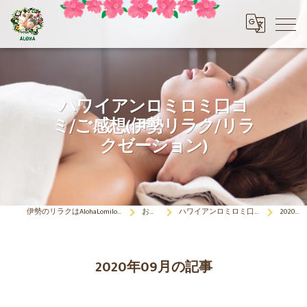
ハワイアンロミロミ口コ
ミ/ご感想(伊勢リラク/リラ
クゼーション)
伊勢のリラクはAlohaLomilomi HOKULELEcoco(アロハロミロミ ホクレレココ)☆彡
お客さまの声
ハワイアンロミロミ口コミ/ご感想(伊勢リラク/リラクゼーション)
2020年09月の記事
2020年09月の記事