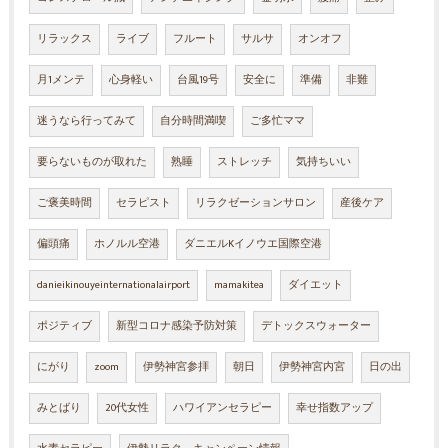
リラックス
ライブ
フルート
サルサ
オンオフ
月1メンテ
心身軽い
台風19号
安全に
準備
非難
迷うなら行ってみて
自分時間満喫
ご多忙ママ
要らないものが取れた
熟睡
ストレッチ
気持ちいい
ご褒美時間
セラピスト
リラクゼーションサロン
産後ケア
偏頭痛
ホノルル空港
ダニエルKイノウエ国際空港
danieikinouyeinternationalairport
mamakitea
ダイエット
ポジティブ
新型コロナ感染予防対策
デトックスウォーター
にがり
zoom
伊勢神宮参拝
朝日
伊勢神宮内宮
日の出
みとばり
20代女性
ハワイアンセラピー
幸せ指数アップ