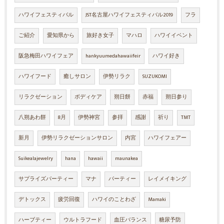
ハワイフェスティバル
JST名古屋ハワイフェスティバル2019
フラ
ご紹介
愛知県から
旅好き女子
マハロ
ハワイイベント
阪急梅田ハワイフェア
hankyuumedahawaiifeir
ハワイ好き
ハワイフード
癒しサロン
伊勢リラク
SUZUKOMI
リラクゼーション
ボディケア
朔日餅
赤福
朔日参り
八朔あわ餅
8月
伊勢神宮
参拝
感謝
祈り
TMT
新月
伊勢リラクゼーションサロン
内宮
ハワイフェアー
Suikealajewelry
hana
hawaii
maunakea
サプライズパーティー
マナ
パーティー
レイメイキング
デトックス
疲労回復
ハワイのことわざ
Mamaki
ハーブティー
ウルトラフード
血圧バランス
糖尿予防