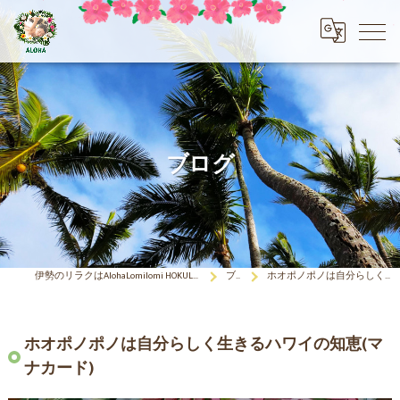
ブログ
伊勢のリラクはAlohaLomilomi HOKULELEcoco(アロハロミロミ ホクレレココ)☆彡
ブログ
ホオポノポノは自分らしく生きるハワイの知恵(マナカード)
ホオポノポノは自分らしく生きるハワイの知恵(マ
ナカード)