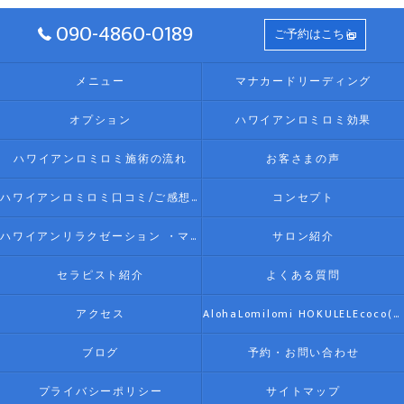
090-4860-0189
ご予約はこちら
メニュー
マナカードリーディング
オプション
ハワイアンロミロミ効果
ハワイアンロミロミ施術の流れ
お客さまの声
ハワイアンロミロミ口コミ/ご感想(伊勢リラク/リラクゼーション)
コンセプト
ハワイアンリラクゼーション ・マッサージ AlohaLomilomi HOKULELEcoco(アロハロミロミ ホクレレココ)☆彡について
サロン紹介
セラピスト紹介
よくある質問
アクセス
AlohaLomilomi HOKULELEcoco(アロハロミロミ ホクレレココ)☆彡
ブログ
予約・お問い合わせ
プライバシーポリシー
サイトマップ