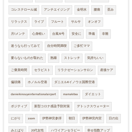
コレステロール減
アンチエイジング
金明水
腰痛
歪み
リラックス
ライブ
フルート
サルサ
オンオフ
月1メンテ
心身軽い
台風19号
安全に
準備
非難
迷うなら行ってみて
自分時間満喫
ご多忙ママ
要らないものが取れた
熟睡
ストレッチ
気持ちいい
ご褒美時間
セラピスト
リラクゼーションサロン
産後ケア
偏頭痛
ホノルル空港
ダニエルKイノウエ国際空港
danieikinouyeinternationalairport
mamakitea
ダイエット
ポジティブ
新型コロナ感染予防対策
デトックスウォーター
にがり
zoom
伊勢神宮参拝
朝日
伊勢神宮内宮
日の出
みとばり
20代女性
ハワイアンセラピー
幸せ指数アップ