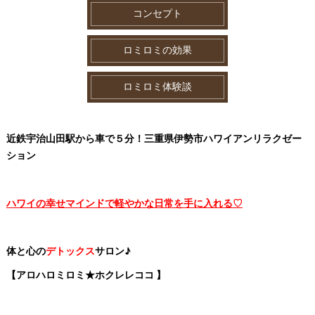
コンセプト
ロミロミの効果
ロミロミ体験談
近鉄宇治山田駅から車で５分！三重県伊勢市ハワイアンリラクゼー
ション
ハワイの幸せマインドで軽やかな日常を手に入れる♡
体と心の
デトックス
サロン♪
【アロハロミロミ★ホクレレココ 】