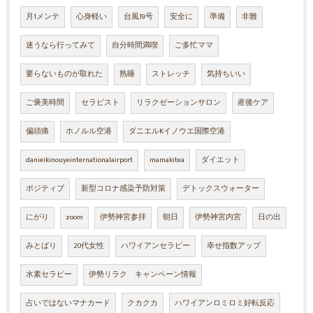
月1メンテ
心身軽い
台風19号
安全に
準備
非難
迷うなら行ってみて
自分時間満喫
ご多忙ママ
要らないものが取れた
熟睡
ストレッチ
気持ちいい
ご褒美時間
セラピスト
リラクゼーションサロン
産後ケア
偏頭痛
ホノルル空港
ダニエルKイノウエ国際空港
danieikinouyeinternationalairport
mamakitea
ダイエット
ポジティブ
新型コロナ感染予防対策
デトックスウォーター
にがり
zoom
伊勢神宮参拝
朝日
伊勢神宮内宮
日の出
みとばり
20代女性
ハワイアンセラピー
幸せ指数アップ
水素セラピー
伊勢リラク キャンペーン情報
占いではないマナカード
クカクカ
ハワイアンロミロミ好転反応