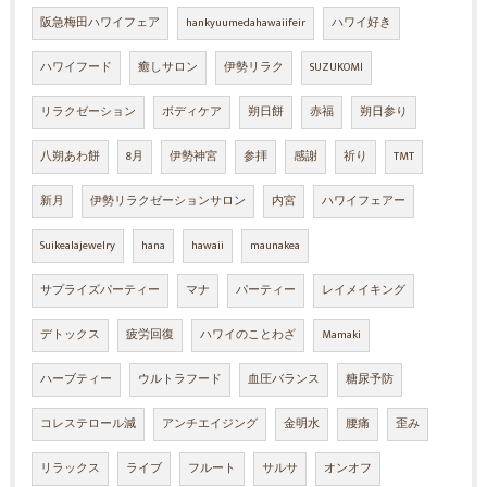
阪急梅田ハワイフェア
hankyuumedahawaiifeir
ハワイ好き
ハワイフード
癒しサロン
伊勢リラク
SUZUKOMI
リラクゼーション
ボディケア
朔日餅
赤福
朔日参り
八朔あわ餅
8月
伊勢神宮
参拝
感謝
祈り
TMT
新月
伊勢リラクゼーションサロン
内宮
ハワイフェアー
Suikealajewelry
hana
hawaii
maunakea
サプライズパーティー
マナ
パーティー
レイメイキング
デトックス
疲労回復
ハワイのことわざ
Mamaki
ハーブティー
ウルトラフード
血圧バランス
糖尿予防
コレステロール減
アンチエイジング
金明水
腰痛
歪み
リラックス
ライブ
フルート
サルサ
オンオフ