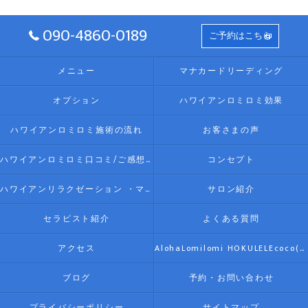
090-4860-0189
ご予約はこちら
メニュー
マナカードリーディング
オプション
ハワイアンロミロミ効果
ハワイアンロミロミ施術の流れ
お客さまの声
ハワイアンロミロミ口コミ/ご感想(伊勢リラク/リラクゼーション)
コンセプト
ハワイアンリラクゼーション ・マッサージ AlohaLomilomi HOKULELEcoco(アロハロミロミ ホクレレココ)☆彡について
サロン紹介
セラピスト紹介
よくある質問
アクセス
AlohaLomilomi HOKULELEcoco(アロハロミロミ ホクレレココ)☆彡
ブログ
予約・お問い合わせ
プライバシーポリシー
サイトマップ