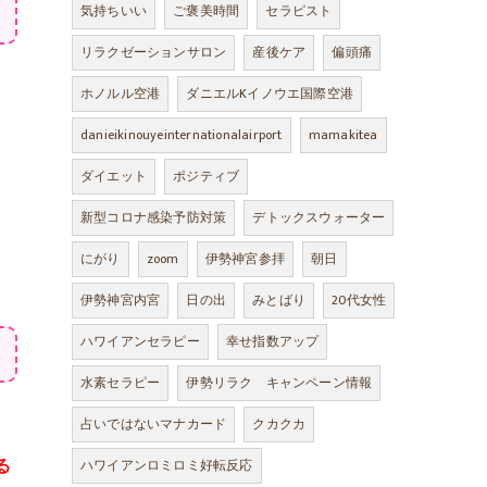
気持ちいい
ご褒美時間
セラピスト
リラクゼーションサロン
産後ケア
偏頭痛
ホノルル空港
ダニエルKイノウエ国際空港
danieikinouyeinternationalairport
mamakitea
ダイエット
ポジティブ
新型コロナ感染予防対策
デトックスウォーター
にがり
zoom
伊勢神宮参拝
朝日
伊勢神宮内宮
日の出
みとばり
20代女性
ハワイアンセラピー
幸せ指数アップ
水素セラピー
伊勢リラク キャンペーン情報
占いではないマナカード
クカクカ
る
ハワイアンロミロミ好転反応