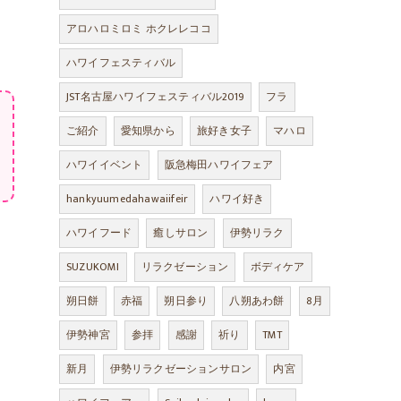
アロハロミロミ ホクレレココ
ハワイフェスティバル
JST名古屋ハワイフェスティバル2019
フラ
ご紹介
愛知県から
旅好き女子
マハロ
ハワイイベント
阪急梅田ハワイフェア
hankyuumedahawaiifeir
ハワイ好き
ハワイフード
癒しサロン
伊勢リラク
SUZUKOMI
リラクゼーション
ボディケア
朔日餅
赤福
朔日参り
八朔あわ餅
8月
伊勢神宮
参拝
感謝
祈り
TMT
新月
伊勢リラクゼーションサロン
内宮