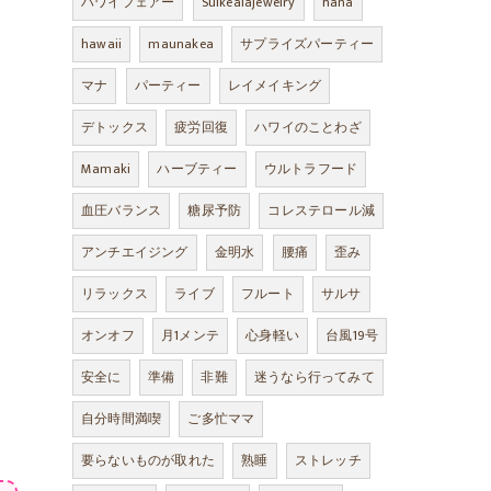
ハワイフェアー
Suikealajewelry
hana
hawaii
maunakea
サプライズパーティー
マナ
パーティー
レイメイキング
デトックス
疲労回復
ハワイのことわざ
Mamaki
ハーブティー
ウルトラフード
血圧バランス
糖尿予防
コレステロール減
アンチエイジング
金明水
腰痛
歪み
リラックス
ライブ
フルート
サルサ
オンオフ
月1メンテ
心身軽い
台風19号
安全に
準備
非難
迷うなら行ってみて
自分時間満喫
ご多忙ママ
要らないものが取れた
熟睡
ストレッチ