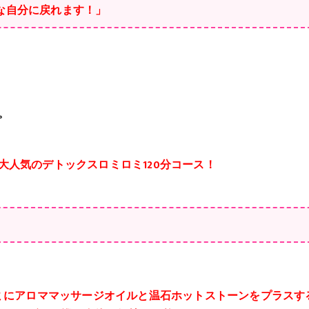
な自分に戻れます
！」
。
人気のデトックスロミロミ120分コース！
ロミにアロママッサージオイルと温石ホットストーンをプラスす