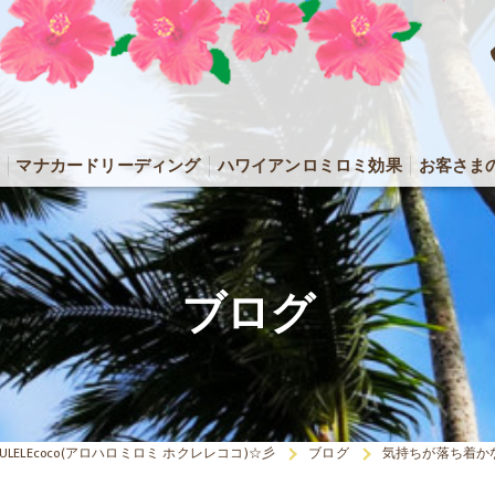
マナカードリーディング
ハワイアンロミロミ効果
お客さま
ブログ
OKULELEcoco(アロハロミロミ ホクレレココ)☆彡
ブログ
気持ちが落ち着か