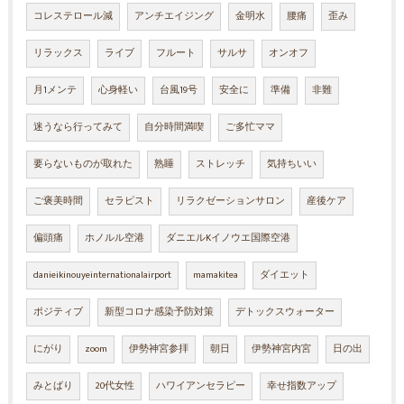
コレステロール減
アンチエイジング
金明水
腰痛
歪み
リラックス
ライブ
フルート
サルサ
オンオフ
月1メンテ
心身軽い
台風19号
安全に
準備
非難
迷うなら行ってみて
自分時間満喫
ご多忙ママ
要らないものが取れた
熟睡
ストレッチ
気持ちいい
ご褒美時間
セラピスト
リラクゼーションサロン
産後ケア
偏頭痛
ホノルル空港
ダニエルKイノウエ国際空港
danieikinouyeinternationalairport
mamakitea
ダイエット
ポジティブ
新型コロナ感染予防対策
デトックスウォーター
にがり
zoom
伊勢神宮参拝
朝日
伊勢神宮内宮
日の出
みとばり
20代女性
ハワイアンセラピー
幸せ指数アップ