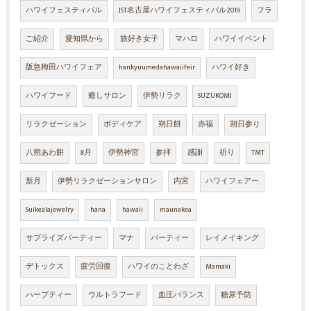
ハワイフェスティバル
JST名古屋ハワイフェスティバル2019
フラ
ご紹介
愛知県から
旅好き女子
マハロ
ハワイイベント
阪急梅田ハワイフェア
hankyuumedahawaiifeir
ハワイ好き
ハワイフード
癒しサロン
伊勢リラク
SUZUKOMI
リラクゼーション
ボディケア
朔日餅
赤福
朔日参り
八朔あわ餅
8月
伊勢神宮
参拝
感謝
祈り
TMT
新月
伊勢リラクゼーションサロン
内宮
ハワイフェアー
Suikealajewelry
hana
hawaii
maunakea
サプライズパーティー
マナ
パーティー
レイメイキング
デトックス
疲労回復
ハワイのことわざ
Mamaki
ハーブティー
ウルトラフード
血圧バランス
糖尿予防