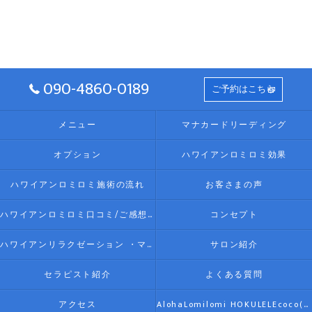
090-4860-0189
ご予約はこちら
メニュー
マナカードリーディング
オプション
ハワイアンロミロミ効果
ハワイアンロミロミ施術の流れ
お客さまの声
ハワイアンロミロミ口コミ/ご感想(伊勢リラク/リラクゼーション)
コンセプト
ハワイアンリラクゼーション ・マッサージ AlohaLomilomi HOKULELEcoco(アロハロミロミ ホクレレココ)☆彡について
サロン紹介
セラピスト紹介
よくある質問
アクセス
AlohaLomilomi HOKULELEcoco(アロハロミロミ ホクレレココ)☆彡