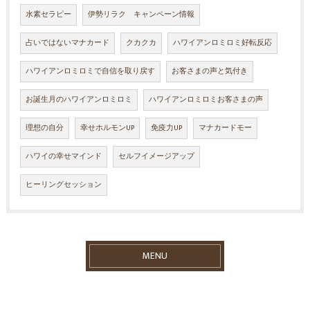
水素セラピー
伊勢リラク キャンペーン情報
占いではないマナカード
クカクカ
ハワイアンロミロミ好転反応
ハワイアンロミロミで自信を取り戻す
お客さまの声と気付き
お誕生月のハワイアンロミロミ
ハワイアンロミロミお客さまの声
理想の自分
幸せホルモンUP
免疫力UP
マナカードモー
ハワイの幸せマインド
セルフイメージアップ
ヒーリングセッション
MENU