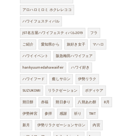
アロハロミロミ ホクレレココ
ハワイフェスティバル
JST名古屋ハワイフェスティバル2019
フラ
ご紹介
愛知県から
旅好き女子
マハロ
ハワイイベント
阪急梅田ハワイフェア
hankyuumedahawaiifeir
ハワイ好き
ハワイフード
癒しサロン
伊勢リラク
SUZUKOMI
リラクゼーション
ボディケア
朔日餅
赤福
朔日参り
八朔あわ餅
8月
伊勢神宮
参拝
感謝
祈り
TMT
新月
伊勢リラクゼーションサロン
内宮