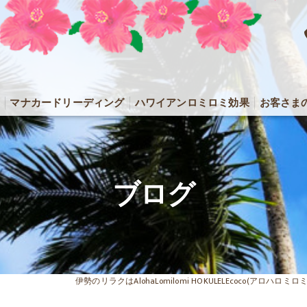
マナカードリーディング
ハワイアンロミロミ効果
お客さま
ブログ
伊勢のリラクはAlohaLomilomi HOKULELEcoco(アロハロ