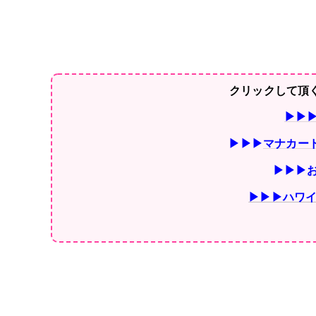
クリックして頂
▶▶
▶▶▶
マナカー
▶▶▶
▶▶▶ハワイ