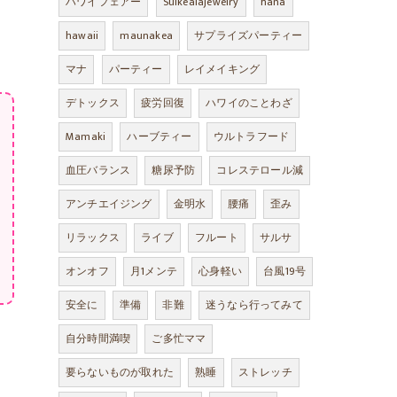
ハワイフェアー
Suikealajewelry
hana
hawaii
maunakea
サプライズパーティー
マナ
パーティー
レイメイキング
デトックス
疲労回復
ハワイのことわざ
Mamaki
ハーブティー
ウルトラフード
血圧バランス
糖尿予防
コレステロール減
アンチエイジング
金明水
腰痛
歪み
リラックス
ライブ
フルート
サルサ
オンオフ
月1メンテ
心身軽い
台風19号
安全に
準備
非難
迷うなら行ってみて
自分時間満喫
ご多忙ママ
要らないものが取れた
熟睡
ストレッチ