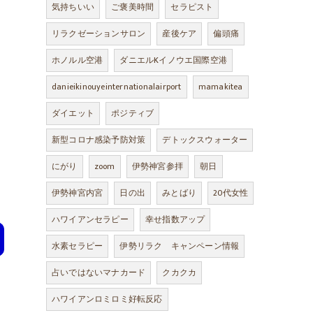
気持ちいい
ご褒美時間
セラピスト
リラクゼーションサロン
産後ケア
偏頭痛
ホノルル空港
ダニエルKイノウエ国際空港
danieikinouyeinternationalairport
mamakitea
ダイエット
ポジティブ
新型コロナ感染予防対策
デトックスウォーター
にがり
zoom
伊勢神宮参拝
朝日
伊勢神宮内宮
日の出
みとばり
20代女性
ハワイアンセラピー
幸せ指数アップ
水素セラピー
伊勢リラク キャンペーン情報
占いではないマナカード
クカクカ
ハワイアンロミロミ好転反応