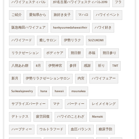
ハワイフェスティバル
JST名古屋ハワイフェスティバル2019
フラ
ご紹介
愛知県から
旅好き女子
マハロ
ハワイイベント
阪急梅田ハワイフェア
hankyuumedahawaiifeir
ハワイ好き
ハワイフード
癒しサロン
伊勢リラク
SUZUKOMI
リラクゼーション
ボディケア
朔日餅
赤福
朔日参り
八朔あわ餅
8月
伊勢神宮
参拝
感謝
祈り
TMT
新月
伊勢リラクゼーションサロン
内宮
ハワイフェアー
Suikealajewelry
hana
hawaii
maunakea
サプライズパーティー
マナ
パーティー
レイメイキング
デトックス
疲労回復
ハワイのことわざ
Mamaki
ハーブティー
ウルトラフード
血圧バランス
糖尿予防