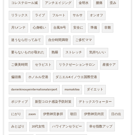
コレステロール減
アンチエイジング
金明水
腰痛
歪み
リラックス
ライブ
フルート
サルサ
オンオフ
月1メンテ
心身軽い
台風19号
安全に
準備
非難
迷うなら行ってみて
自分時間満喫
ご多忙ママ
要らないものが取れた
熟睡
ストレッチ
気持ちいい
ご褒美時間
セラピスト
リラクゼーションサロン
産後ケア
偏頭痛
ホノルル空港
ダニエルKイノウエ国際空港
danieikinouyeinternationalairport
mamakitea
ダイエット
ポジティブ
新型コロナ感染予防対策
デトックスウォーター
にがり
zoom
伊勢神宮参拝
朝日
伊勢神宮内宮
日の出
みとばり
20代女性
ハワイアンセラピー
幸せ指数アップ