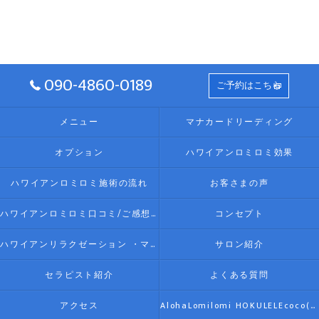
090-4860-0189
ご予約はこちら
メニュー
マナカードリーディング
オプション
ハワイアンロミロミ効果
ハワイアンロミロミ施術の流れ
お客さまの声
ハワイアンロミロミ口コミ/ご感想(伊勢リラク/リラクゼーション)
コンセプト
ハワイアンリラクゼーション ・マッサージ AlohaLomilomi HOKULELEcoco(アロハロミロミ ホクレレココ)☆彡について
サロン紹介
セラピスト紹介
よくある質問
アクセス
AlohaLomilomi HOKULELEcoco(アロハロミロミ ホクレレココ)☆彡