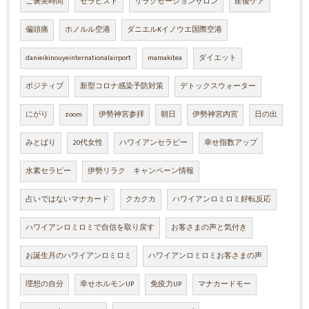
ご褒美時間
セラピスト
リラクゼーションサロン
産後ケア
偏頭痛
ホノルル空港
ダニエルKイノウエ国際空港
danieikinouyeinternationalairport
mamakitea
ダイエット
ポジティブ
新型コロナ感染予防対策
デトックスウォーター
にがり
zoom
伊勢神宮参拝
朝日
伊勢神宮内宮
日の出
みとばり
20代女性
ハワイアンセラピー
幸せ指数アップ
水素セラピー
伊勢リラク キャンペーン情報
占いではないマナカード
クカクカ
ハワイアンロミロミ好転反応
ハワイアンロミロミで自信を取り戻す
お客さまの声と気付き
お誕生月のハワイアンロミロミ
ハワイアンロミロミお客さまの声
理想の自分
幸せホルモンUP
免疫力UP
マナカードモー