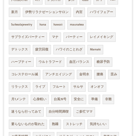
新月
伊勢リラクゼーションサロン
内宮
ハワイフェアー
Suikealajewelry
hana
hawaii
maunakea
サプライズパーティー
マナ
パーティー
レイメイキング
デトックス
疲労回復
ハワイのことわざ
Mamaki
ハーブティー
ウルトラフード
血圧バランス
糖尿予防
コレステロール減
アンチエイジング
金明水
腰痛
歪み
リラックス
ライブ
フルート
サルサ
オンオフ
月1メンテ
心身軽い
台風19号
安全に
準備
非難
迷うなら行ってみて
自分時間満喫
ご多忙ママ
要らないものが取れた
熟睡
ストレッチ
気持ちいい