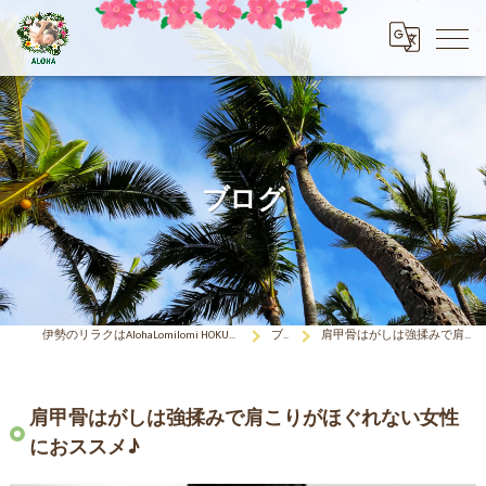
ブログ
伊勢のリラクはAlohaLomilomi HOKULELEcoco(アロハロミロミ ホクレレココ)☆彡
ブログ
肩甲骨はがしは強揉みで肩こりがほぐれない女性におススメ♪
肩甲骨はがしは強揉みで肩こりがほぐれない女性
におススメ♪