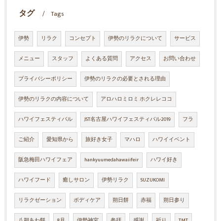
タグ
Tags
伊勢
リラク
コンセプト
伊勢のリラクについて
サービス
メニュー
スタッフ
よくある質問
アクセス
お問い合わせ
プライバシーポリシー
伊勢のリラクの必要とされる理由
伊勢のリラクの内容について
アロハロミロミ ホクレレココ
ハワイフェスティバル
JST名古屋ハワイフェスティバル2019
フラ
ご紹介
愛知県から
旅好き女子
マハロ
ハワイイベント
阪急梅田ハワイフェア
hankyuumedahawaiifeir
ハワイ好き
ハワイフード
癒しサロン
伊勢リラク
SUZUKOMI
リラクゼーション
ボディケア
朔日餅
赤福
朔日参り
八朔あわ餅
8月
伊勢神宮
参拝
感謝
祈り
TMT