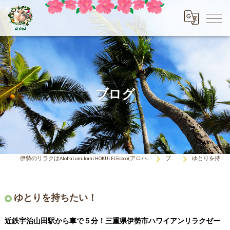
ブログ
伊勢のリラクはAlohaLomilomi HOKULELEcoco(アロハロミロミ ホクレレココ)☆彡
ブログ
ゆとりを持ちたい！
ゆとりを持ちたい！
近鉄宇治山田駅から車で５分！三重県伊勢市ハワイアンリラクゼー