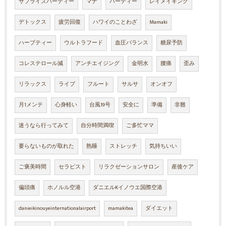
サプライズパーティー
マナ
パーティー
レイメイキング
デトックス
疲労回復
ハワイのことわざ
Mamaki
ハーブティー
ウルトラフード
血圧バランス
糖尿予防
コレステロール減
アンチエイジング
金明水
腰痛
歪み
リラックス
ライブ
フルート
サルサ
オンオフ
月1メンテ
心身軽い
台風19号
安全に
準備
非難
迷うなら行ってみて
自分時間満喫
ご多忙ママ
要らないものが取れた
熟睡
ストレッチ
気持ちいい
ご褒美時間
セラピスト
リラクゼーションサロン
産後ケア
偏頭痛
ホノルル空港
ダニエルKイノウエ国際空港
danieikinouyeinternationalairport
mamakitea
ダイエット