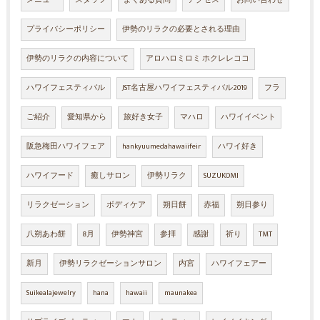
プライバシーポリシー
伊勢のリラクの必要とされる理由
伊勢のリラクの内容について
アロハロミロミ ホクレレココ
ハワイフェスティバル
JST名古屋ハワイフェスティバル2019
フラ
ご紹介
愛知県から
旅好き女子
マハロ
ハワイイベント
阪急梅田ハワイフェア
hankyuumedahawaiifeir
ハワイ好き
ハワイフード
癒しサロン
伊勢リラク
SUZUKOMI
リラクゼーション
ボディケア
朔日餅
赤福
朔日参り
八朔あわ餅
8月
伊勢神宮
参拝
感謝
祈り
TMT
新月
伊勢リラクゼーションサロン
内宮
ハワイフェアー
Suikealajewelry
hana
hawaii
maunakea