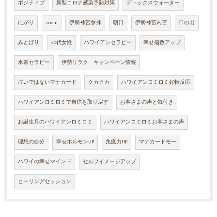
ポジティブ
新型コロナ感染予防対策
デトックスウォーター
にがり
zoom
伊勢神宮参拝
朝日
伊勢神宮内宮
日の出
みとばり
20代女性
ハワイアンセラピー
幸せ指数アップ
水素セラピー
伊勢リラク キャンペーン情報
占いではないマナカード
クカクカ
ハワイアンロミロミ好転反応
ハワイアンロミロミで自信を取り戻す
お客さまの声と気付き
お誕生月のハワイアンロミロミ
ハワイアンロミロミお客さまの声
理想の自分
幸せホルモンUP
免疫力UP
マナカードモー
ハワイの幸せマインド
セルフイメージアップ
ヒーリングセッション