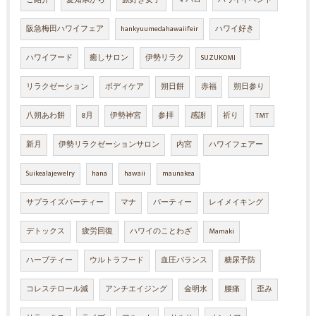
阪急梅田ハワイフェア
hankyuumedahawaiifeir
ハワイ好き
ハワイフード
癒しサロン
伊勢リラク
SUZUKOMI
リラクゼーション
ボディケア
朔日餅
赤福
朔日参り
八朔あわ餅
8月
伊勢神宮
参拝
感謝
祈り
TMT
新月
伊勢リラクゼーションサロン
内宮
ハワイフェアー
Suikealajewelry
hana
hawaii
maunakea
サプライズパーティー
マナ
パーティー
レイメイキング
デトックス
疲労回復
ハワイのことわざ
Mamaki
ハーブティー
ウルトラフード
血圧バランス
糖尿予防
コレステロール減
アンチエイジング
金明水
腰痛
歪み