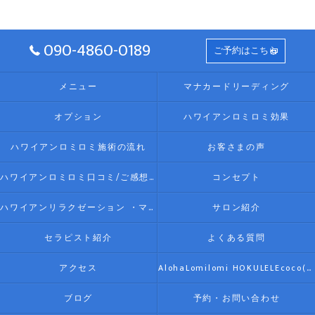
090-4860-0189
ご予約はこちら
メニュー
マナカードリーディング
オプション
ハワイアンロミロミ効果
ハワイアンロミロミ施術の流れ
お客さまの声
ハワイアンロミロミ口コミ/ご感想(伊勢リラク/リラクゼーション)
コンセプト
ハワイアンリラクゼーション ・マッサージ AlohaLomilomi HOKULELEcoco(アロハロミロミ ホクレレココ)☆彡について
サロン紹介
セラピスト紹介
よくある質問
アクセス
AlohaLomilomi HOKULELEcoco(アロハロミロミ ホクレレココ)☆彡
ブログ
予約・お問い合わせ