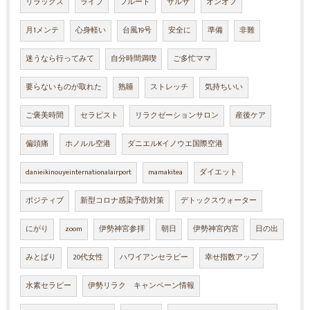
リラックス
ライブ
フルート
サルサ
オンオフ
月1メンテ
心身軽い
台風19号
安全に
準備
非難
迷うなら行ってみて
自分時間満喫
ご多忙ママ
要らないものが取れた
熟睡
ストレッチ
気持ちいい
ご褒美時間
セラピスト
リラクゼーションサロン
産後ケア
偏頭痛
ホノルル空港
ダニエルKイノウエ国際空港
danieikinouyeinternationalairport
mamakitea
ダイエット
ポジティブ
新型コロナ感染予防対策
デトックスウォーター
にがり
zoom
伊勢神宮参拝
朝日
伊勢神宮内宮
日の出
みとばり
20代女性
ハワイアンセラピー
幸せ指数アップ
水素セラピー
伊勢リラク キャンペーン情報