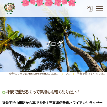
ブログ
伊勢のリラクはAlohaLomilomi HOKULELEcoco(アロハロミロミ ホクレレココ)☆彡
ブログ
不安で重だるくって気持ちも軽くなりたい！
不安で重だるくって気持ちも軽くなりたい！
近鉄宇治山田駅から車で５分！三重県伊勢市ハワイアンリラクゼー