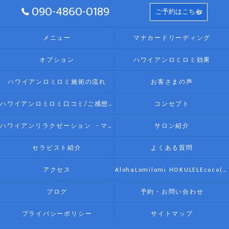
090-4860-0189
ご予約はこちら
メニュー
マナカードリーディング
オプション
ハワイアンロミロミ効果
ハワイアンロミロミ施術の流れ
お客さまの声
ハワイアンロミロミ口コミ/ご感想(伊勢リラク/リラクゼーション)
コンセプト
ハワイアンリラクゼーション ・マッサージ AlohaLomilomi HOKULELEcoco(アロハロミロミ ホクレレココ)☆彡について
サロン紹介
セラピスト紹介
よくある質問
アクセス
AlohaLomilomi HOKULELEcoco(アロハロミロミ ホクレレココ)☆彡
ブログ
予約・お問い合わせ
プライバシーポリシー
サイトマップ