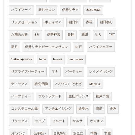
ハワイフード
癒しサロン
伊勢リラク
SUZUKOMI
リラクゼーション
ボディケア
朔日餅
赤福
朔日参り
八朔あわ餅
8月
伊勢神宮
参拝
感謝
祈り
TMT
新月
伊勢リラクゼーションサロン
内宮
ハワイフェアー
Suikealajewelry
hana
hawaii
maunakea
サプライズパーティー
マナ
パーティー
レイメイキング
デトックス
疲労回復
ハワイのことわざ
Mamaki
ハーブティー
ウルトラフード
血圧バランス
糖尿予防
コレステロール減
アンチエイジング
金明水
腰痛
歪み
リラックス
ライブ
フルート
サルサ
オンオフ
月1メンテ
心身軽い
台風19号
安全に
準備
非難