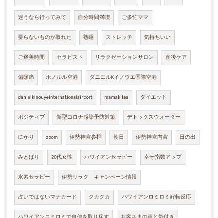
迷うなら行ってみて
自分時間満喫
ご多忙ママ
要らないものが取れた
熟睡
ストレッチ
気持ちいい
ご褒美時間
セラピスト
リラクゼーションサロン
産後ケア
偏頭痛
ホノルル空港
ダニエルKイノウエ国際空港
danieikinouyeinternationalairport
mamakitea
ダイエット
ポジティブ
新型コロナ感染予防対策
デトックスウォーター
にがり
zoom
伊勢神宮参拝
朝日
伊勢神宮内宮
日の出
みとばり
20代女性
ハワイアンセラピー
幸せ指数アップ
水素セラピー
伊勢リラク キャンペーン情報
占いではないマナカード
クカクカ
ハワイアンロミロミ好転反応
ハワイアンロミロミで自信を取り戻す
お客さまの声と気付き