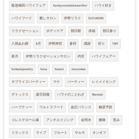
阪急梅田ハワイフェア
hankyuumedahawaiifeir
ハワイ好き
ハワイフード
癒しサロン
伊勢リラク
SUZUKOMI
リラクゼーション
ボディケア
朔日餅
赤福
朔日参り
八朔あわ餅
8月
伊勢神宮
参拝
感謝
祈り
TMT
新月
伊勢リラクゼーションサロン
内宮
ハワイフェアー
Suikealajewelry
hana
hawaii
maunakea
サプライズパーティー
マナ
パーティー
レイメイキング
デトックス
疲労回復
ハワイのことわざ
Mamaki
ハーブティー
ウルトラフード
血圧バランス
糖尿予防
コレステロール減
アンチエイジング
金明水
腰痛
歪み
リラックス
ライブ
フルート
サルサ
オンオフ