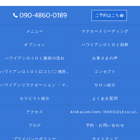
090-4860-0189
ご予約はこちら
メニュー
マナカードリーディング
オプション
ハワイアンロミロミ効果
ハワイアンロミロミ施術の流れ
お客さまの声
ハワイアンロミロミ口コミ/ご感想(伊勢リラク/リラクゼーション)
コンセプト
ハワイアンリラクゼーション ・マッサージ AlohaLomilomi HOKULELEcoco(アロハロミロミ ホクレレココ)☆彡について
サロン紹介
セラピスト紹介
よくある質問
アクセス
AlohaLomilomi HOKULELEcoco(アロハロミロミ ホクレレココ)☆彡
ブログ
予約・お問い合わせ
プライバシーポリシー
サイトマップ