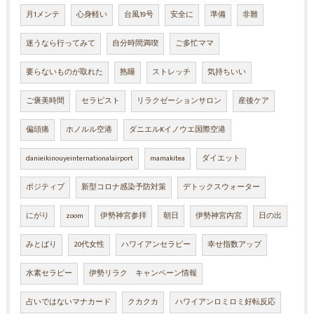
月1メンテ
心身軽い
台風19号
安全に
準備
非難
迷うなら行ってみて
自分時間満喫
ご多忙ママ
要らないものが取れた
熟睡
ストレッチ
気持ちいい
ご褒美時間
セラピスト
リラクゼーションサロン
産後ケア
偏頭痛
ホノルル空港
ダニエルKイノウエ国際空港
danieikinouyeinternationalairport
mamakitea
ダイエット
ポジティブ
新型コロナ感染予防対策
デトックスウォーター
にがり
zoom
伊勢神宮参拝
朝日
伊勢神宮内宮
日の出
みとばり
20代女性
ハワイアンセラピー
幸せ指数アップ
水素セラピー
伊勢リラク キャンペーン情報
占いではないマナカード
クカクカ
ハワイアンロミロミ好転反応