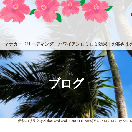
マナカードリーディング
ハワイアンロミロミ効果
お客さま
ブログ
伊勢のリラクはAlohaLomilomi HOKULELEcoco(アロハロミロミ ホク