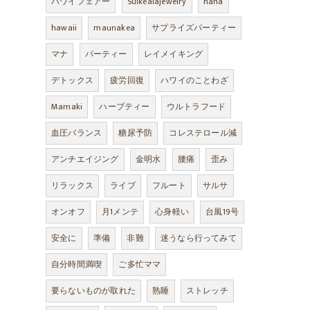
ハワイフェアー
Suikealajewelry
hana
hawaii
maunakea
サプライズパーティー
マナ
パーティー
レイメイキング
デトックス
疲労回復
ハワイのことわざ
Mamaki
ハーブティー
ウルトラフード
血圧バランス
糖尿予防
コレステロール減
アンチエイジング
金明水
腰痛
歪み
リラックス
ライブ
フルート
サルサ
オンオフ
月1メンテ
心身軽い
台風19号
安全に
準備
非難
迷うなら行ってみて
自分時間満喫
ご多忙ママ
要らないものが取れた
熟睡
ストレッチ