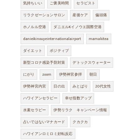
気持ちいい
ご褒美時間
セラピスト
リラクゼーションサロン
産後ケア
偏頭痛
ホノルル空港
ダニエルKイノウエ国際空港
danieikinouyeinternationalairport
mamakitea
ダイエット
ポジティブ
新型コロナ感染予防対策
デトックスウォーター
にがり
zoom
伊勢神宮参拝
朝日
伊勢神宮内宮
日の出
みとばり
20代女性
ハワイアンセラピー
幸せ指数アップ
水素セラピー
伊勢リラク キャンペーン情報
占いではないマナカード
クカクカ
ハワイアンロミロミ好転反応