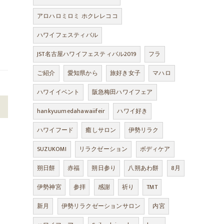
アロハロミロミ ホクレレココ
ハワイフェスティバル
JST名古屋ハワイフェスティバル2019
フラ
ご紹介
愛知県から
旅好き女子
マハロ
ハワイイベント
阪急梅田ハワイフェア
>
hankyuumedahawaiifeir
ハワイ好き
ハワイフード
癒しサロン
伊勢リラク
SUZUKOMI
リラクゼーション
ボディケア
朔日餅
赤福
朔日参り
八朔あわ餅
8月
伊勢神宮
参拝
感謝
祈り
TMT
新月
伊勢リラクゼーションサロン
内宮