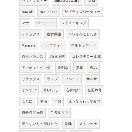
ハワイフェアー
Suikealajewelry
hana
hawaii
maunakea
サプライズパーティー
マナ
パーティー
レイメイキング
デトックス
疲労回復
ハワイのことわざ
Mamaki
ハーブティー
ウルトラフード
血圧バランス
糖尿予防
コレステロール減
アンチエイジング
金明水
腰痛
歪み
リラックス
ライブ
フルート
サルサ
オンオフ
月1メンテ
心身軽い
台風19号
安全に
準備
非難
迷うなら行ってみて
自分時間満喫
ご多忙ママ
要らないものが取れた
熟睡
ストレッチ