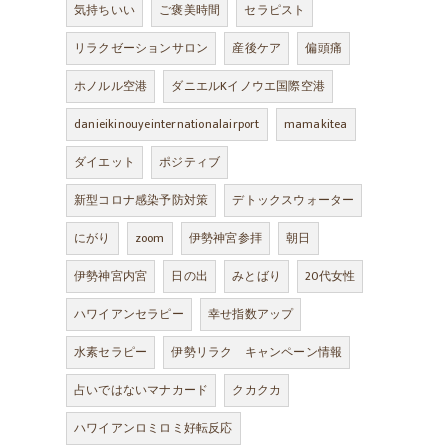
気持ちいい
ご褒美時間
セラピスト
リラクゼーションサロン
産後ケア
偏頭痛
ホノルル空港
ダニエルKイノウエ国際空港
danieikinouyeinternationalairport
mamakitea
ダイエット
ポジティブ
新型コロナ感染予防対策
デトックスウォーター
にがり
zoom
伊勢神宮参拝
朝日
伊勢神宮内宮
日の出
みとばり
20代女性
ハワイアンセラピー
幸せ指数アップ
水素セラピー
伊勢リラク キャンペーン情報
占いではないマナカード
クカクカ
ハワイアンロミロミ好転反応