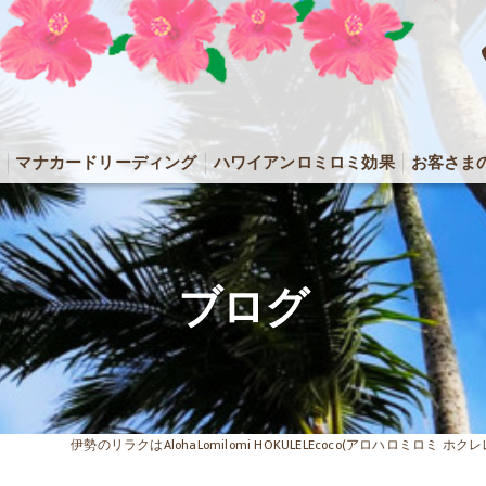
マナカードリーディング
ハワイアンロミロミ効果
お客さま
ブログ
伊勢のリラクはAlohaLomilomi HOKULELEcoco(アロハロミロミ ホ