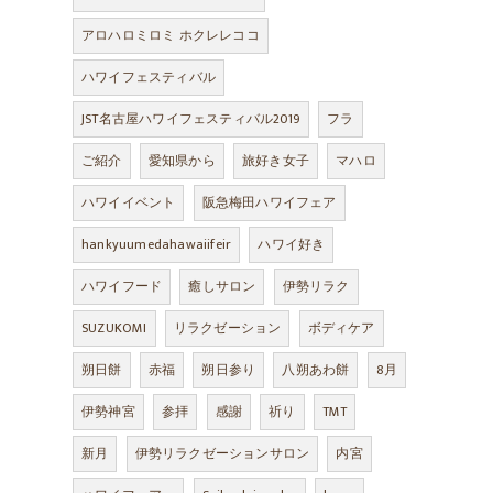
アロハロミロミ ホクレレココ
ハワイフェスティバル
JST名古屋ハワイフェスティバル2019
フラ
ご紹介
愛知県から
旅好き女子
マハロ
ハワイイベント
阪急梅田ハワイフェア
hankyuumedahawaiifeir
ハワイ好き
ハワイフード
癒しサロン
伊勢リラク
SUZUKOMI
リラクゼーション
ボディケア
朔日餅
赤福
朔日参り
八朔あわ餅
8月
伊勢神宮
参拝
感謝
祈り
TMT
新月
伊勢リラクゼーションサロン
内宮