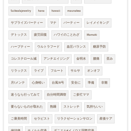
Suikealajewelry
hana
hawaii
maunakea
サプライズパーティー
マナ
パーティー
レイメイキング
デトックス
疲労回復
ハワイのことわざ
Mamaki
ハーブティー
ウルトラフード
血圧バランス
糖尿予防
コレステロール減
アンチエイジング
金明水
腰痛
歪み
リラックス
ライブ
フルート
サルサ
オンオフ
月1メンテ
心身軽い
台風19号
安全に
準備
非難
迷うなら行ってみて
自分時間満喫
ご多忙ママ
要らないものが取れた
熟睡
ストレッチ
気持ちいい
ご褒美時間
セラピスト
リラクゼーションサロン
産後ケア
偏頭痛
ホノルル空港
ダニエルKイノウエ国際空港