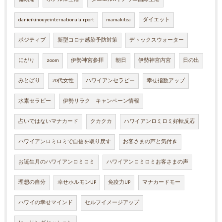
danieikinouyeinternationalairport
mamakitea
ダイエット
ポジティブ
新型コロナ感染予防対策
デトックスウォーター
にがり
zoom
伊勢神宮参拝
朝日
伊勢神宮内宮
日の出
みとばり
20代女性
ハワイアンセラピー
幸せ指数アップ
水素セラピー
伊勢リラク キャンペーン情報
占いではないマナカード
クカクカ
ハワイアンロミロミ好転反応
ハワイアンロミロミで自信を取り戻す
お客さまの声と気付き
お誕生月のハワイアンロミロミ
ハワイアンロミロミお客さまの声
理想の自分
幸せホルモンUP
免疫力UP
マナカードモー
ハワイの幸せマインド
セルフイメージアップ