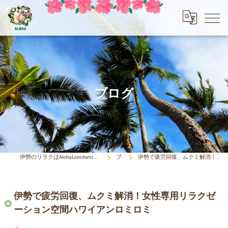
ブログ
伊勢のリラクはAlohaLomilomi HOKULELEcoco(アロハロミロミ ホクレレココ)☆彡
ブログ
伊勢で疲労回復、ムクミ解消！女性専用リラクゼーション空間ハワイアンロミロミ
伊勢で疲労回復、ムクミ解消！女性専用リラクゼ
ーション空間ハワイアンロミロミ