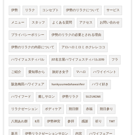
伊勢
リラク
コンセプト
伊勢のリラクについて
サービス
メニュー
スタッフ
よくある質問
アクセス
お問い合わせ
プライバシーポリシー
伊勢のリラクの必要とされる理由
伊勢のリラクの内容について
アロハロミロミ ホクレレココ
ハワイフェスティバル
JST名古屋ハワイフェスティバル2019
フラ
ご紹介
愛知県から
旅好き女子
マハロ
ハワイイベント
阪急梅田ハワイフェア
hankyuumedahawaiifeir
ハワイ好き
ハワイフード
癒しサロン
伊勢リラク
SUZUKOMI
リラクゼーション
ボディケア
朔日餅
赤福
朔日参り
八朔あわ餅
8月
伊勢神宮
参拝
感謝
祈り
TMT
新月
伊勢リラクゼーションサロン
内宮
ハワイフェアー