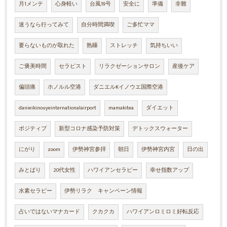
月1メンテ
心身軽い
台風19号
安全に
準備
非難
迷うなら行ってみて
自分時間満喫
ご多忙ママ
要らないものが取れた
熟睡
ストレッチ
気持ちいい
ご褒美時間
セラピスト
リラクゼーションサロン
産後ケア
偏頭痛
ホノルル空港
ダニエルKイノウエ国際空港
danieikinouyeinternationalairport
mamakitea
ダイエット
ポジティブ
新型コロナ感染予防対策
デトックスウォーター
にがり
zoom
伊勢神宮参拝
朝日
伊勢神宮内宮
日の出
みとばり
20代女性
ハワイアンセラピー
幸せ指数アップ
水素セラピー
伊勢リラク キャンペーン情報
占いではないマナカード
クカクカ
ハワイアンロミロミ好転反応