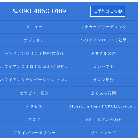
090-4860-0189
ご予約はこちら
メニュー
マナカードリーディング
オプション
ハワイアンロミロミ効果
ハワイアンロミロミ施術の流れ
お客さまの声
ハワイアンロミロミ口コミ/ご感想(伊勢リラク/リラクゼーション)
コンセプト
ハワイアンリラクゼーション ・マッサージ AlohaLomilomi HOKULELEcoco(アロハロミロミ ホクレレココ)☆彡について
サロン紹介
セラピスト紹介
よくある質問
アクセス
AlohaLomilomi HOKULELEcoco(アロハロミロミ ホクレレココ)☆彡
ブログ
予約・お問い合わせ
プライバシーポリシー
サイトマップ