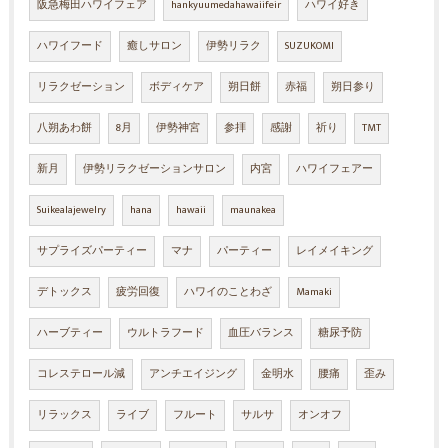
阪急梅田ハワイフェア
hankyuumedahawaiifeir
ハワイ好き
ハワイフード
癒しサロン
伊勢リラク
SUZUKOMI
リラクゼーション
ボディケア
朔日餅
赤福
朔日参り
八朔あわ餅
8月
伊勢神宮
参拝
感謝
祈り
TMT
新月
伊勢リラクゼーションサロン
内宮
ハワイフェアー
Suikealajewelry
hana
hawaii
maunakea
サプライズパーティー
マナ
パーティー
レイメイキング
デトックス
疲労回復
ハワイのことわざ
Mamaki
ハーブティー
ウルトラフード
血圧バランス
糖尿予防
コレステロール減
アンチエイジング
金明水
腰痛
歪み
リラックス
ライブ
フルート
サルサ
オンオフ