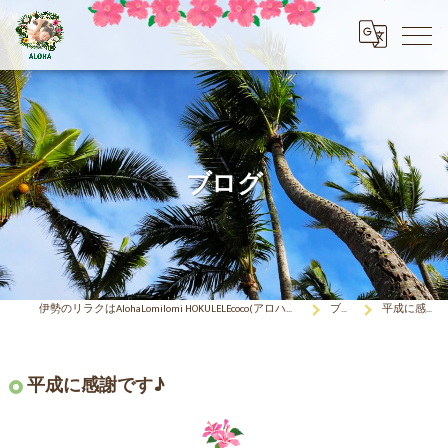
ブログ
伊勢のリラクはAlohaLomilomi HOKULELEcoco(アロハロミロミ ホクレレココ)☆彡
ブログ
平成に感謝です♪
平成に感謝です♪