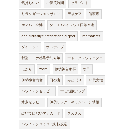
気持ちいい
ご褒美時間
セラピスト
リラクゼーションサロン
産後ケア
偏頭痛
ホノルル空港
ダニエルKイノウエ国際空港
danieikinouyeinternationalairport
mamakitea
ダイエット
ポジティブ
新型コロナ感染予防対策
デトックスウォーター
にがり
zoom
伊勢神宮参拝
朝日
伊勢神宮内宮
日の出
みとばり
20代女性
ハワイアンセラピー
幸せ指数アップ
水素セラピー
伊勢リラク キャンペーン情報
占いではないマナカード
クカクカ
ハワイアンロミロミ好転反応