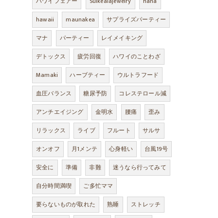
ハワイフェアー
Suikealajewelry
hana
hawaii
maunakea
サプライズパーティー
マナ
パーティー
レイメイキング
デトックス
疲労回復
ハワイのことわざ
Mamaki
ハーブティー
ウルトラフード
血圧バランス
糖尿予防
コレステロール減
アンチエイジング
金明水
腰痛
歪み
リラックス
ライブ
フルート
サルサ
オンオフ
月1メンテ
心身軽い
台風19号
安全に
準備
非難
迷うなら行ってみて
自分時間満喫
ご多忙ママ
要らないものが取れた
熟睡
ストレッチ