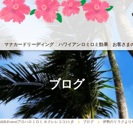
マナカードリーディング
ハワイアンロミロミ効果
お客さま
ブログ
OKULELEcoco(アロハロミロミ ホクレレココ)☆彡
ブログ
伊勢のリラクより