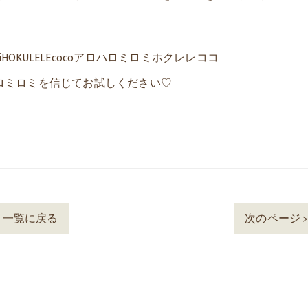
iHOKULELEcocoアロハロミロミホクレレココ
ロミロミを信じてお試しください♡
一覧に戻る
次のページ 