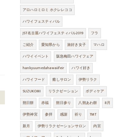
アロハロミロミ ホクレレココ
ハワイフェスティバル
JST名古屋ハワイフェスティバル2019
フラ
ご紹介
愛知県から
旅好き女子
マハロ
ハワイイベント
阪急梅田ハワイフェア
hankyuumedahawaiifeir
ハワイ好き
ハワイフード
癒しサロン
伊勢リラク
SUZUKOMI
リラクゼーション
ボディケア
>
朔日餅
赤福
朔日参り
八朔あわ餅
8月
伊勢神宮
参拝
感謝
祈り
TMT
新月
伊勢リラクゼーションサロン
内宮