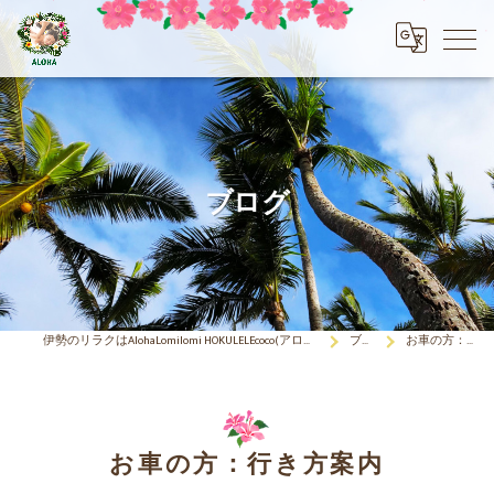
ブログ
伊勢のリラクはAlohaLomilomi HOKULELEcoco(アロハロミロミ ホクレレココ)☆彡
ブログ
お車の方：行き方案内
お車の方：行き方案内