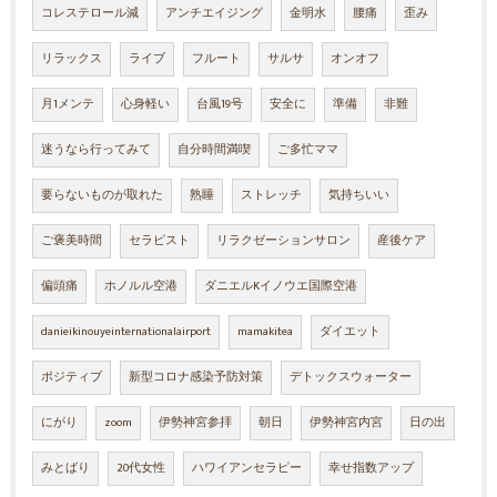
コレステロール減
アンチエイジング
金明水
腰痛
歪み
リラックス
ライブ
フルート
サルサ
オンオフ
月1メンテ
心身軽い
台風19号
安全に
準備
非難
迷うなら行ってみて
自分時間満喫
ご多忙ママ
要らないものが取れた
熟睡
ストレッチ
気持ちいい
ご褒美時間
セラピスト
リラクゼーションサロン
産後ケア
偏頭痛
ホノルル空港
ダニエルKイノウエ国際空港
danieikinouyeinternationalairport
mamakitea
ダイエット
ポジティブ
新型コロナ感染予防対策
デトックスウォーター
にがり
zoom
伊勢神宮参拝
朝日
伊勢神宮内宮
日の出
みとばり
20代女性
ハワイアンセラピー
幸せ指数アップ