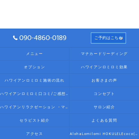
090-4860-0189
ご予約はこちら
メニュー
マナカードリーディング
オプション
ハワイアンロミロミ効果
ハワイアンロミロミ施術の流れ
お客さまの声
ハワイアンロミロミ口コミ/ご感想(伊勢リラク/リラクゼーション)
コンセプト
ハワイアンリラクゼーション ・マッサージ AlohaLomilomi HOKULELEcoco(アロハロミロミ ホクレレココ)☆彡について
サロン紹介
セラピスト紹介
よくある質問
アクセス
AlohaLomilomi HOKULELEcoco(アロハロミロミ ホクレレココ)☆彡