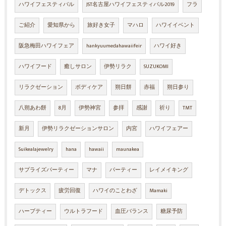
ハワイフェスティバル
JST名古屋ハワイフェスティバル2019
フラ
ご紹介
愛知県から
旅好き女子
マハロ
ハワイイベント
阪急梅田ハワイフェア
hankyuumedahawaiifeir
ハワイ好き
ハワイフード
癒しサロン
伊勢リラク
SUZUKOMI
リラクゼーション
ボディケア
朔日餅
赤福
朔日参り
八朔あわ餅
8月
伊勢神宮
参拝
感謝
祈り
TMT
新月
伊勢リラクゼーションサロン
内宮
ハワイフェアー
Suikealajewelry
hana
hawaii
maunakea
サプライズパーティー
マナ
パーティー
レイメイキング
デトックス
疲労回復
ハワイのことわざ
Mamaki
ハーブティー
ウルトラフード
血圧バランス
糖尿予防